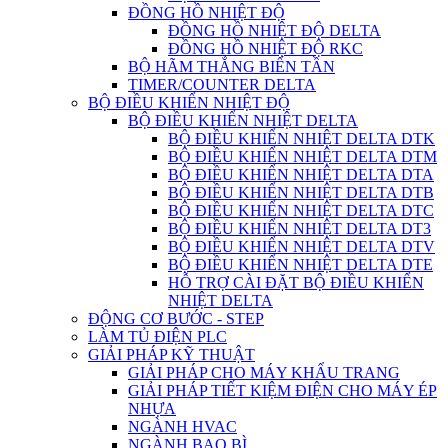
ĐỒNG HỒ NHIỆT ĐỘ
ĐỒNG HỒ NHIỆT ĐỘ DELTA
ĐỒNG HỒ NHIỆT ĐỘ RKC
BỘ HÃM THẮNG BIẾN TẦN
TIMER/COUNTER DELTA
BỘ ĐIỀU KHIỂN NHIỆT ĐỘ
BỘ ĐIỀU KHIỂN NHIỆT DELTA
BỘ ĐIỀU KHIỂN NHIỆT DELTA DTK
BỘ ĐIỀU KHIỂN NHIỆT DELTA DTM
BỘ ĐIỀU KHIỂN NHIỆT DELTA DTA
BỘ ĐIỀU KHIỂN NHIỆT DELTA DTB
BỘ ĐIỀU KHIỂN NHIỆT DELTA DTC
BỘ ĐIỀU KHIỂN NHIỆT DELTA DT3
BỘ ĐIỀU KHIỂN NHIỆT DELTA DTV
BỘ ĐIỀU KHIỂN NHIỆT DELTA DTE
HỖ TRỢ CÀI ĐẶT BỘ ĐIỀU KHIỂN
NHIỆT DELTA
ĐỘNG CƠ BƯỚC - STEP
LÀM TỦ ĐIỆN PLC
GIẢI PHÁP KỸ THUẬT
GIẢI PHÁP CHO MÁY KHẨU TRANG
GIẢI PHÁP TIẾT KIỆM ĐIỆN CHO MÁY ÉP
NHỰA
NGÀNH HVAC
NGÀNH BAO BÌ