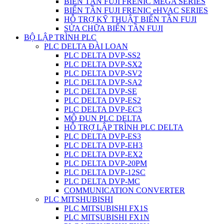
BIẾN TẦN FUJI FRENIC MEGA SERIES
BIẾN TẦN FUJI FRENIC eHVAC SERIES
HỖ TRỢ KỸ THUẬT BIẾN TẦN FUJI
SỬA CHỮA BIẾN TẦN FUJI
BỘ LẬP TRÌNH PLC
PLC DELTA ĐÀI LOAN
PLC DELTA DVP-SS2
PLC DELTA DVP-SX2
PLC DELTA DVP-SV2
PLC DELTA DVP-SA2
PLC DELTA DVP-SE
PLC DELTA DVP-ES2
PLC DELTA DVP-EC3
MÔ ĐUN PLC DELTA
HỖ TRỢ LẬP TRÌNH PLC DELTA
PLC DELTA DVP-ES3
PLC DELTA DVP-EH3
PLC DELTA DVP-EX2
PLC DELTA DVP-20PM
PLC DELTA DVP-12SC
PLC DELTA DVP-MC
COMMUNICATION CONVERTER
PLC MITSHUBISHI
PLC MITSUBISHI FX1S
PLC MITSUBISHI FX1N