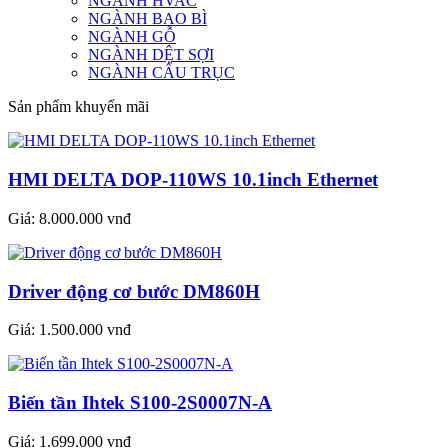
NGÀNH HVAC
NGÀNH BAO BÌ
NGÀNH GỖ
NGÀNH DỆT SỢI
NGÀNH CẨU TRỤC
Sản phẩm khuyến mãi
HMI DELTA DOP-110WS 10.1inch Ethernet
Giá:
8.000.000 vnđ
Driver động cơ bước DM860H
Giá:
1.500.000 vnđ
Biến tần Ihtek S100-2S0007N-A
Giá:
1.699.000 vnđ