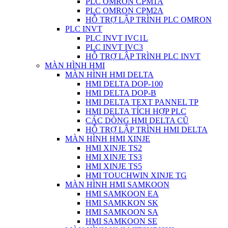
PLC OMRON CPM1A
PLC OMRON CPM2A
HỖ TRỢ LẬP TRÌNH PLC OMRON
PLC INVT
PLC INVT IVC1L
PLC INVT IVC3
HỖ TRỢ LẬP TRÌNH PLC INVT
MÀN HÌNH HMI
MÀN HÌNH HMI DELTA
HMI DELTA DOP-100
HMI DELTA DOP-B
HMI DELTA TEXT PANNEL TP
HMI DELTA TÍCH HỢP PLC
CÁC DÒNG HMI DELTA CŨ
HỖ TRỢ LẬP TRÌNH HMI DELTA
MÀN HÌNH HMI XINJE
HMI XINJE TS2
HMI XINJE TS3
HMI XINJE TS5
HMI TOUCHWIN XINJE TG
MÀN HÌNH HMI SAMKOON
HMI SAMKOON EA
HMI SAMKKON SK
HMI SAMKOON SA
HMI SAMKOON SE