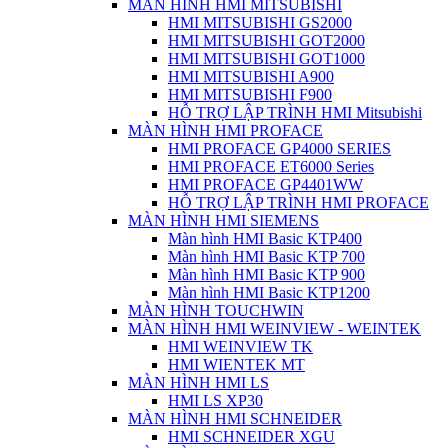
MÀN HÌNH HMI MITSUBISHI
HMI MITSUBISHI GS2000
HMI MITSUBISHI GOT2000
HMI MITSUBISHI GOT1000
HMI MITSUBISHI A900
HMI MITSUBISHI F900
HỖ TRỢ LẬP TRÌNH HMI Mitsubishi
MÀN HÌNH HMI PROFACE
HMI PROFACE GP4000 SERIES
HMI PROFACE ET6000 Series
HMI PROFACE GP4401WW
HỖ TRỢ LẬP TRÌNH HMI PROFACE
MÀN HÌNH HMI SIEMENS
Màn hình HMI Basic KTP400
Màn hình HMI Basic KTP 700
Màn hình HMI Basic KTP 900
Màn hình HMI Basic KTP1200
MÀN HÌNH TOUCHWIN
MÀN HÌNH HMI WEINVIEW - WEINTEK
HMI WEINVIEW TK
HMI WIENTEK MT
MÀN HÌNH HMI LS
HMI LS XP30
MÀN HÌNH HMI SCHNEIDER
HMI SCHNEIDER XGU