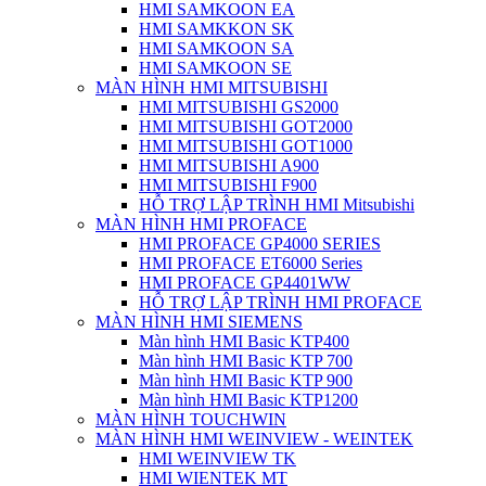
HMI SAMKOON EA
HMI SAMKKON SK
HMI SAMKOON SA
HMI SAMKOON SE
MÀN HÌNH HMI MITSUBISHI
HMI MITSUBISHI GS2000
HMI MITSUBISHI GOT2000
HMI MITSUBISHI GOT1000
HMI MITSUBISHI A900
HMI MITSUBISHI F900
HỖ TRỢ LẬP TRÌNH HMI Mitsubishi
MÀN HÌNH HMI PROFACE
HMI PROFACE GP4000 SERIES
HMI PROFACE ET6000 Series
HMI PROFACE GP4401WW
HỖ TRỢ LẬP TRÌNH HMI PROFACE
MÀN HÌNH HMI SIEMENS
Màn hình HMI Basic KTP400
Màn hình HMI Basic KTP 700
Màn hình HMI Basic KTP 900
Màn hình HMI Basic KTP1200
MÀN HÌNH TOUCHWIN
MÀN HÌNH HMI WEINVIEW - WEINTEK
HMI WEINVIEW TK
HMI WIENTEK MT