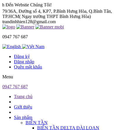
stie Chúng Tôi!
79/36A, Đường số 4, KP7, P.Bình Hưng Hòa, Q.Bình Tân,
TP.HCM( Ngay trường THPT Bình Hưng Hòa)
trandinhhien128@gmail.com
0947 767 687
Đăng ký
Đăng nhập
Quên mật khẩu
Menu
0947 767 687
Trang chủ
Giới thiệu
Sản phẩm
BIẾN TẦN
BIẾN TẦN DELTA ĐÀI LOAN