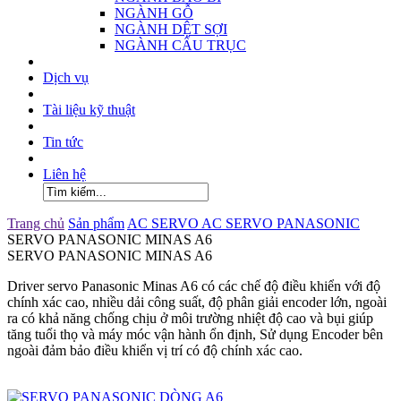
NGÀNH GỖ
NGÀNH DỆT SỢI
NGÀNH CẨU TRỤC
Dịch vụ
Tài liệu kỹ thuật
Tin tức
Liên hệ
Trang chủ
Sản phẩm
AC SERVO
AC SERVO PANASONIC
SERVO PANASONIC MINAS A6
SERVO PANASONIC MINAS A6
Driver servo Panasonic Minas A6 có các chế độ điều khiển với độ
chính xác cao, nhiều dải công suất, độ phân giải encoder lớn, ngoài
ra có khả năng chống chịu ở môi trường nhiệt độ cao và bụi giúp
tăng tuổi thọ và máy móc vận hành ổn định, Sử dụng Encoder bên
ngoài đảm bảo điều khiển vị trí có độ chính xác cao.