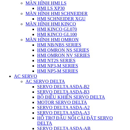
MÀN HÌNH HMI LS
HMI LS XP30
MÀN HÌNH HMI SCHNEIDER
HMI SCHNEIDER XGU
MÀN HÌNH HMI KINCO
HMI KINCO GL070
HMI KINCO GL100
MÀN HÌNH HMI OMRON
HMI NB/NBS SERIES
HMI OMRON NS SERIES
HMI OMRON NV SERIES
HMI NT2S SERIES
HMI NP3-M SERIES
HMI NP5-M SERIES
AC SERVO
AC SERVO DELTA
SERVO DELTA ASDA-B2
SERVO DELTA ASDA-B3
BỘ ĐIỀU KHIỂN SERVO DELTA
MOTOR SERVO DELTA
SERVO DELTA ASDA-A2
SERVO DELTA ASDA-A3
HỖ TRỢ ĐẤU NỐI CÀI ĐẶT SERVO
DELTA
SERVO DELTA ASDA-AB