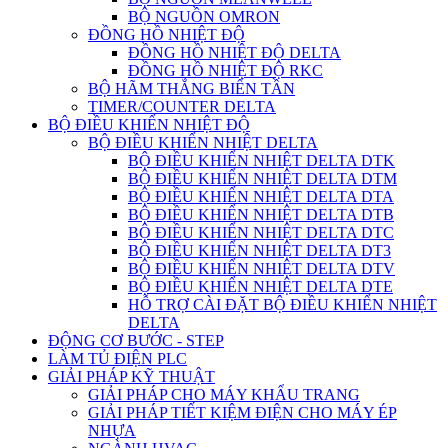
BỘ NGUỒN OMRON
ĐỒNG HỒ NHIỆT ĐỘ
ĐỒNG HỒ NHIỆT ĐỘ DELTA
ĐỒNG HỒ NHIỆT ĐỘ RKC
BỘ HÃM THẮNG BIẾN TẦN
TIMER/COUNTER DELTA
BỘ ĐIỀU KHIỂN NHIỆT ĐỘ
BỘ ĐIỀU KHIỂN NHIỆT DELTA
BỘ ĐIỀU KHIỂN NHIỆT DELTA DTK
BỘ ĐIỀU KHIỂN NHIỆT DELTA DTM
BỘ ĐIỀU KHIỂN NHIỆT DELTA DTA
BỘ ĐIỀU KHIỂN NHIỆT DELTA DTB
BỘ ĐIỀU KHIỂN NHIỆT DELTA DTC
BỘ ĐIỀU KHIỂN NHIỆT DELTA DT3
BỘ ĐIỀU KHIỂN NHIỆT DELTA DTV
BỘ ĐIỀU KHIỂN NHIỆT DELTA DTE
HỖ TRỢ CÀI ĐẶT BỘ ĐIỀU KHIỂN NHIỆT
DELTA
ĐỘNG CƠ BƯỚC - STEP
LÀM TỦ ĐIỆN PLC
GIẢI PHÁP KỸ THUẬT
GIẢI PHÁP CHO MÁY KHẨU TRANG
GIẢI PHÁP TIẾT KIỆM ĐIỆN CHO MÁY ÉP
NHỰA