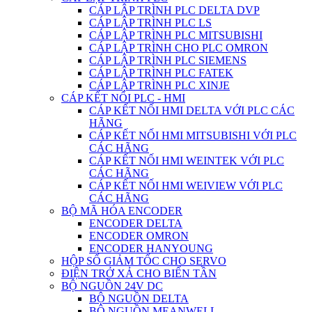
CÁP LẬP TRÌNH PLC DELTA DVP
CÁP LẬP TRÌNH PLC LS
CÁP LẬP TRÌNH PLC MITSUBISHI
CÁP LẬP TRÌNH CHO PLC OMRON
CÁP LẬP TRÌNH PLC SIEMENS
CÁP LẬP TRÌNH PLC FATEK
CÁP LẬP TRÌNH PLC XINJE
CÁP KẾT NỐI PLC - HMI
CÁP KẾT NỐI HMI DELTA VỚI PLC CÁC
HÃNG
CÁP KẾT NỐI HMI MITSUBISHI VỚI PLC
CÁC HÃNG
CÁP KẾT NỐI HMI WEINTEK VỚI PLC
CÁC HÃNG
CÁP KẾT NỐI HMI WEIVIEW VỚI PLC
CÁC HÃNG
BỘ MÃ HÓA ENCODER
ENCODER DELTA
ENCODER OMRON
ENCODER HANYOUNG
HỘP SỐ GIẢM TỐC CHO SERVO
ĐIỆN TRỞ XẢ CHO BIẾN TẦN
BỘ NGUỒN 24V DC
BỘ NGUỒN DELTA
BỘ NGUỒN MEANWELL