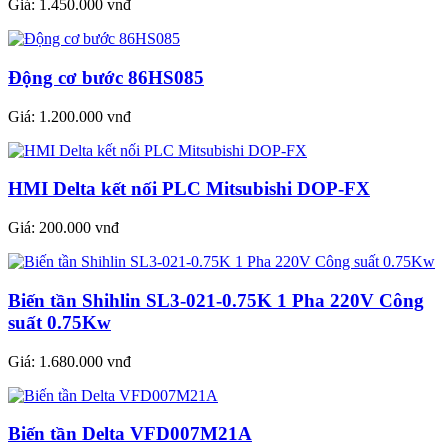
Giá:
1.450.000 vnđ
Động cơ bước 86HS085
Giá:
1.200.000 vnđ
HMI Delta kết nối PLC Mitsubishi DOP-FX
Giá:
200.000 vnđ
Biến tần Shihlin SL3-021-0.75K 1 Pha 220V Công
suất 0.75Kw
Giá:
1.680.000 vnđ
Biến tần Delta VFD007M21A