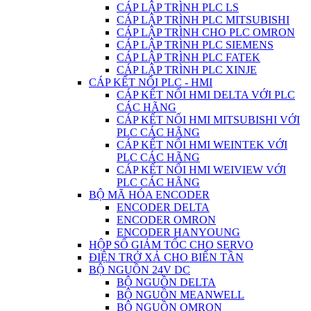
CÁP LẬP TRÌNH PLC LS
CÁP LẬP TRÌNH PLC MITSUBISHI
CÁP LẬP TRÌNH CHO PLC OMRON
CÁP LẬP TRÌNH PLC SIEMENS
CÁP LẬP TRÌNH PLC FATEK
CÁP LẬP TRÌNH PLC XINJE
CÁP KẾT NỐI PLC - HMI
CÁP KẾT NỐI HMI DELTA VỚI PLC
CÁC HÃNG
CÁP KẾT NỐI HMI MITSUBISHI VỚI
PLC CÁC HÃNG
CÁP KẾT NỐI HMI WEINTEK VỚI
PLC CÁC HÃNG
CÁP KẾT NỐI HMI WEIVIEW VỚI
PLC CÁC HÃNG
BỘ MÃ HÓA ENCODER
ENCODER DELTA
ENCODER OMRON
ENCODER HANYOUNG
HỘP SỐ GIẢM TỐC CHO SERVO
ĐIỆN TRỞ XẢ CHO BIẾN TẦN
BỘ NGUỒN 24V DC
BỘ NGUỒN DELTA
BỘ NGUỒN MEANWELL
BỘ NGUỒN OMRON