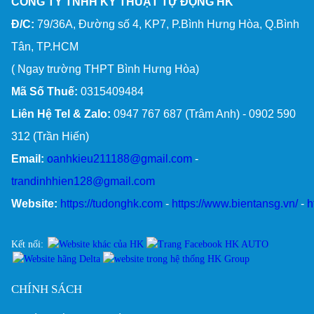
CÔNG TY TNHH KỸ THUẬT TỰ ĐỘNG HK
Đ/C:
79/36A, Đường số 4, KP7, P.Bình Hưng Hòa, Q.Bình
Tân, TP.HCM
( Ngay trường THPT Bình Hưng Hòa)
Mã Số Thuế:
0315409484
Liên Hệ Tel & Zalo:
0947 767 687 (Trâm Anh) - 0902 590
312 (Trần Hiến)
Email:
oanhkieu211188@gmail.com
-
trandinhhien128@gmail.com
Website:
https://tudonghk.com
-
https://www.bientansg.vn/
-
h
Kết nối:
CHÍNH SÁCH