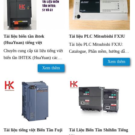
Tài liệu biến tần ihtek
Tài liệu PLC Mitsubishi FX3U
(HuaYuan) tiếng việt
Tài liệu PLC Mitsubishi FX3U:
Chuyên cung cấp tài liệu tiếng việt
Catalogue, Phần mềm, hướng dẫn
biến tần IHTEK (HuaYuan) các
sử dụng PLC
Xem thêm
dòng S1, G1.
Xem thêm
Tài liệu tiếng việt Biến Tần Fuji
Tài Liệu Biến Tần Shihlin Tiếng