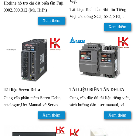
Việt
Hotline hỗ trợ cài đặt biến tần Fuji
Tài Liệu Biến Tần Shihlin Tiếng
0902.590.312 (Mr. Hiến)
Việt các dòng SC3, SS2, SF3,
Xem thêm
SA3, SE3....
Xem thêm
Tài liệu Servo Delta
TÀI LIỆU BIẾN TẦN DELTA
Cung cấp phần mềm Servo Delta,
Cung cấp đầy đủ tài liệu tiếng việt,
catalogue,Uer Manual về Servo
sách hướng dẫn user manaul, ví dụ
Delta.
cụ thể chi tiết được biên soạn hoàn
Xem thêm
Xem thêm
toàn bằng tiếng việt.