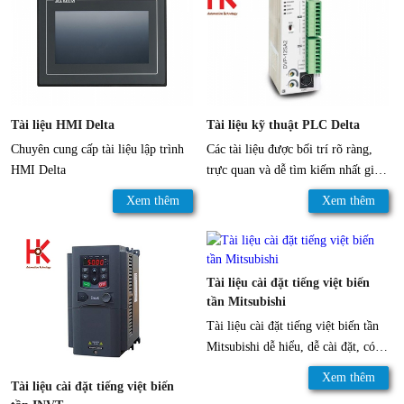
Tài liệu HMI Delta
Tài liệu kỹ thuật PLC Delta
Chuyên cung cấp tài liệu lập trình
Các tài liệu được bối trí rõ ràng,
HMI Delta
trực quan và dễ tìm kiếm nhất giúp
khách hàng có thể download những
Xem thêm
Xem thêm
tài liệu mà mình đang cần một cách
nhanh chóng nhất.
Tài liệu cài đặt tiếng việt biến
tần Mitsubishi
Tài liệu cài đặt tiếng việt biến tần
Mitsubishi dễ hiểu, dễ cài đặt, có
khó khăn gì alo 0902.590.312 để
Xem thêm
Tài liệu cài đặt tiếng việt biến
được hỗ trợ!