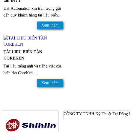
tần INVT
HK Automation xin trân trọng gửi
đến quý khách hàng tài liệu biến
tần INVT hoàn toàn bằng tiếng
Xem thêm
việt, dể cài đặt, dể hiểu....
TÀI LIỆU BIẾN TẦN
COREKEN
Tài liệu tiếng anh và tiếng việt của
biến tần CoreKen....
Xem thêm