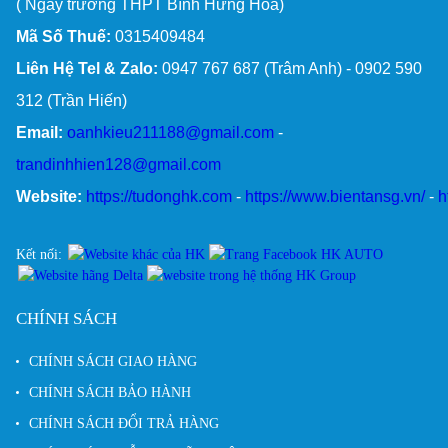
( Ngay trường THPT Bình Hưng Hòa)
Mã Số Thuế:
0315409484
Liên Hệ Tel & Zalo:
0947 767 687 (Trâm Anh) - 0902 590
312 (Trần Hiến)
Email:
oanhkieu211188@gmail.com
-
trandinhhien128@gmail.com
Website:
https://tudonghk.com
-
https://www.bientansg.vn/
-
h
Kết nối:
CHÍNH SÁCH
CHÍNH SÁCH GIAO HÀNG
CHÍNH SÁCH BẢO HÀNH
CHÍNH SÁCH ĐỔI TRẢ HÀNG