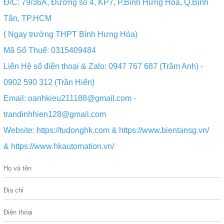
Đ/C: 79/36A, Đường số 4, KP7, P.Bình Hưng Hòa, Q.Bình
Tân, TP.HCM
( Ngay trường THPT Bình Hưng Hòa)
Mã Số Thuế: 0315409484
Liên Hệ số điện thoại & Zalo: 0947 767 687 (Trâm Anh) -
0902 590 312 (Trần Hiến)
Email:
oanhkieu211188@gmail.com
-
trandinhhien128@gmail.com
Website:
https://tudonghk.com
&
https://www.bientansg.vn/
&
https://www.hkautomation.vn/