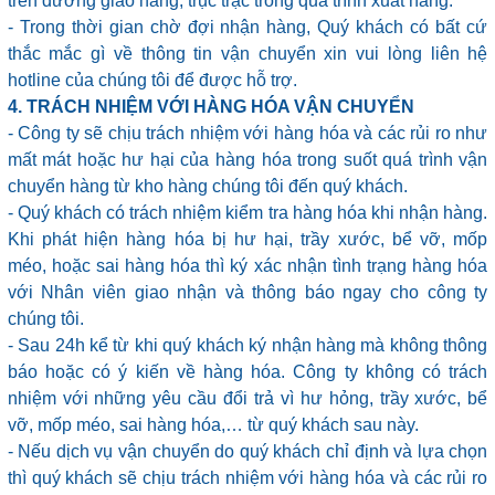
trên đường giao hàng, trục trặc trong quá trình xuất hàng.
- Trong thời gian chờ đợi nhận hàng, Quý khách có bất cứ
thắc mắc gì về thông tin vận chuyển xin vui lòng liên hệ
hotline của chúng tôi để được hỗ trợ.
4. TRÁCH NHIỆM VỚI HÀNG HÓA VẬN CHUYỂN
- Công ty sẽ chịu trách nhiệm với hàng hóa và các rủi ro như
mất mát hoặc hư hại của hàng hóa trong suốt quá trình vận
chuyển hàng từ kho hàng chúng tôi đến quý khách.
- Quý khách có trách nhiệm kiểm tra hàng hóa khi nhận hàng.
Khi phát hiện hàng hóa bị hư hại, trầy xước, bể vỡ, mốp
méo, hoặc sai hàng hóa thì ký xác nhận tình trạng hàng hóa
với Nhân viên giao nhận và thông báo ngay cho công ty
chúng tôi.
- Sau 24h kể từ khi quý khách ký nhận hàng mà không thông
báo hoặc có ý kiến về hàng hóa. Công ty không có trách
nhiệm với những yêu cầu đổi trả vì hư hỏng, trầy xước, bể
vỡ, mốp méo, sai hàng hóa,… từ quý khách sau này.
- Nếu dịch vụ vận chuyển do quý khách chỉ định và lựa chọn
thì quý khách sẽ chịu trách nhiệm với hàng hóa và các rủi ro