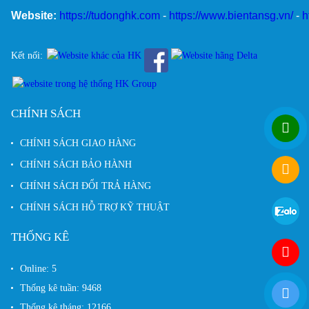
Website:
https://tudonghk.com
-
https://www.bientansg.vn/
-
h
Kết nối:
CHÍNH SÁCH
CHÍNH SÁCH GIAO HÀNG
CHÍNH SÁCH BẢO HÀNH
CHÍNH SÁCH ĐỔI TRẢ HÀNG
CHÍNH SÁCH HỖ TRỢ KỸ THUẬT
THỐNG KÊ
Online:
5
Thống kê tuần:
9468
Thống kê tháng:
12166