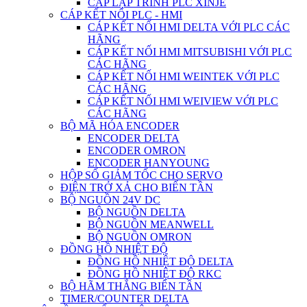
CÁP LẬP TRÌNH PLC XINJE
CÁP KẾT NỐI PLC - HMI
CÁP KẾT NỐI HMI DELTA VỚI PLC CÁC
HÃNG
CÁP KẾT NỐI HMI MITSUBISHI VỚI PLC
CÁC HÃNG
CÁP KẾT NỐI HMI WEINTEK VỚI PLC
CÁC HÃNG
CÁP KẾT NỐI HMI WEIVIEW VỚI PLC
CÁC HÃNG
BỘ MÃ HÓA ENCODER
ENCODER DELTA
ENCODER OMRON
ENCODER HANYOUNG
HỘP SỐ GIẢM TỐC CHO SERVO
ĐIỆN TRỞ XẢ CHO BIẾN TẦN
BỘ NGUỒN 24V DC
BỘ NGUỒN DELTA
BỘ NGUỒN MEANWELL
BỘ NGUỒN OMRON
ĐỒNG HỒ NHIỆT ĐỘ
ĐỒNG HỒ NHIỆT ĐỘ DELTA
ĐỒNG HỒ NHIỆT ĐỘ RKC
BỘ HÃM THẮNG BIẾN TẦN
TIMER/COUNTER DELTA