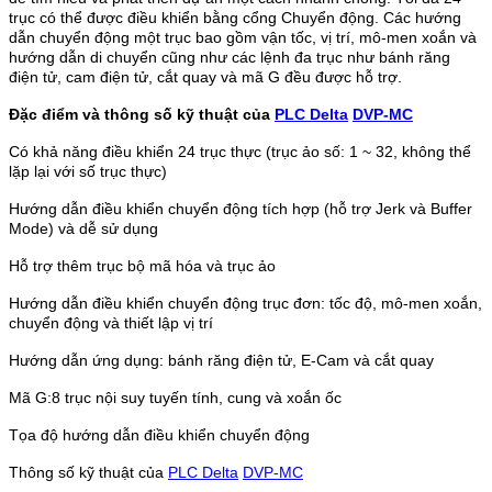
trục có thể được điều khiển bằng cổng Chuyển động. Các hướng
dẫn chuyển động một trục bao gồm vận tốc, vị trí, mô-men xoắn và
hướng dẫn di chuyển cũng như các lệnh đa trục như bánh răng
điện tử, cam điện tử, cắt quay và mã G đều được hỗ trợ.
Đặc điểm và thông số kỹ thuật của
PLC Delta
DVP-MC
Có khả năng điều khiển 24 trục thực (trục ảo số: 1 ~ 32, không thể
lặp lại với số trục thực)
Hướng dẫn điều khiển chuyển động tích hợp (hỗ trợ Jerk và Buffer
Mode) và dễ sử dụng
Hỗ trợ thêm trục bộ mã hóa và trục ảo
Hướng dẫn điều khiển chuyển động trục đơn: tốc độ, mô-men xoắn,
chuyển động và thiết lập vị trí
Hướng dẫn ứng dụng: bánh răng điện tử, E-Cam và cắt quay
Mã G:8 trục nội suy tuyến tính, cung và xoắn ốc
Tọa độ hướng dẫn điều khiển chuyển động
Thông số kỹ thuật của
PLC Delta
DVP-MC