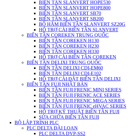
BIẾN TẦN SLANVERT HOPE530
BIẾN TẦN SLANVERT HOPE800
BIẾN TẦN SLANVERT SB70
BIẾN TẦN SLANVERT SB200
BỘ HÃM BIẾN TẦN SLANVERT SZ20G
HỖ TRỢ CÀI BIẾN TẦN SLANVERT
BIẾN TẦN COREKEN TRUNG QUỐC
BIẾN TẦN COREKEN H130
BIẾN TẦN COREKEN H230
BIẾN TẦN COREKEN H330
HỖ TRỢ CÀI BIẾN TẦN COREKEN
BIẾN TẦN DELIXI TRUNG QUỐC
BIẾN TẦN DELIXI CDI-EM60
BIẾN TẦN DELIXI CDI-E102
HỖ TRỢ CÀI ĐẶT BIẾN TẦN DELIXI
BIẾN TẦN FUJI NHẬT BẢN
BIẾN TẦN FUJI FRENIC MINI SERIES
BIẾN TẦN FUJI FRENIC ACE SERIES
BIẾN TẦN FUJI FRENIC MEGA SERIES
BIẾN TẦN FUJI FRENIC eHVAC SERIES
HỖ TRỢ KỸ THUẬT BIẾN TẦN FUJI
SỬA CHỮA BIẾN TẦN FUJI
BỘ LẬP TRÌNH PLC
PLC DELTA ĐÀI LOAN
PLC DELTA DVP-SS2