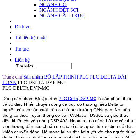
NGÀNH GỖ
NGÀNH DỆT SỢI
NGÀNH CẨU TRỤC
Dịch vụ
Tài liệu kỹ thuật
Tin tức
Liên hệ
Trang chủ
Sản phẩm
BỘ LẬP TRÌNH PLC
PLC DELTA ĐÀI
LOAN
PLC DELTA DVP-MC
PLC DELTA DVP-MC
Dòng sản phẩm Bộ lập trình
PLC Delta
DVP-MC
là sản phẩm thiên
về bộ điều khiển chuyển động đa trục do thương hiệu Delta tự
nghiên cứu và sản xuất trên cơ sở bus trường CANopen. Nó tuân
thủ giao thức truyền thông cơ bản CANopen DS301 và giao thức
điều khiển chuyển động DSP 402. Ngoài ra, nó cũng hỗ trợ các thư
viện hướng dẫn tiêu chuẩn do các tổ chức quốc tế xác định để điều
khiển chuyển động. Nó mang lại sự tiện lợi tuyệt vời cho người dùng
để tìm hiểu và phát triển dự án một cách nhanh chóng. Tối đa 24