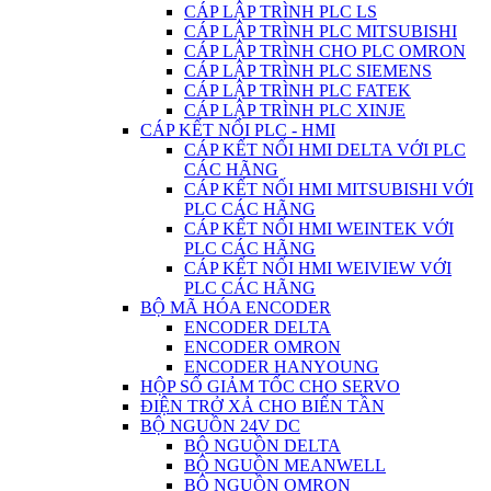
CÁP LẬP TRÌNH PLC LS
CÁP LẬP TRÌNH PLC MITSUBISHI
CÁP LẬP TRÌNH CHO PLC OMRON
CÁP LẬP TRÌNH PLC SIEMENS
CÁP LẬP TRÌNH PLC FATEK
CÁP LẬP TRÌNH PLC XINJE
CÁP KẾT NỐI PLC - HMI
CÁP KẾT NỐI HMI DELTA VỚI PLC
CÁC HÃNG
CÁP KẾT NỐI HMI MITSUBISHI VỚI
PLC CÁC HÃNG
CÁP KẾT NỐI HMI WEINTEK VỚI
PLC CÁC HÃNG
CÁP KẾT NỐI HMI WEIVIEW VỚI
PLC CÁC HÃNG
BỘ MÃ HÓA ENCODER
ENCODER DELTA
ENCODER OMRON
ENCODER HANYOUNG
HỘP SỐ GIẢM TỐC CHO SERVO
ĐIỆN TRỞ XẢ CHO BIẾN TẦN
BỘ NGUỒN 24V DC
BỘ NGUỒN DELTA
BỘ NGUỒN MEANWELL
BỘ NGUỒN OMRON