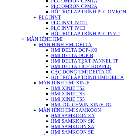
PLC OMRON CPM1A
PLC OMRON CPM2A
HỖ TRỢ LẬP TRÌNH PLC OMRON
PLC INVT
PLC INVT IVC1L
PLC INVT IVC3
HỖ TRỢ LẬP TRÌNH PLC INVT
MÀN HÌNH HMI
MÀN HÌNH HMI DELTA
HMI DELTA DOP-100
HMI DELTA DOP-B
HMI DELTA TEXT PANNEL TP
HMI DELTA TÍCH HỢP PLC
CÁC DÒNG HMI DELTA CŨ
HỖ TRỢ LẬP TRÌNH HMI DELTA
MÀN HÌNH HMI XINJE
HMI XINJE TS2
HMI XINJE TS3
HMI XINJE TS5
HMI TOUCHWIN XINJE TG
MÀN HÌNH HMI SAMKOON
HMI SAMKOON EA
HMI SAMKKON SK
HMI SAMKOON SA
HMI SAMKOON SE