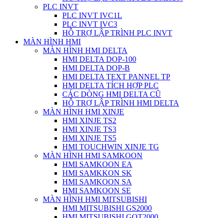
PLC INVT
PLC INVT IVC1L
PLC INVT IVC3
HỖ TRỢ LẬP TRÌNH PLC INVT
MÀN HÌNH HMI
MÀN HÌNH HMI DELTA
HMI DELTA DOP-100
HMI DELTA DOP-B
HMI DELTA TEXT PANNEL TP
HMI DELTA TÍCH HỢP PLC
CÁC DÒNG HMI DELTA CŨ
HỖ TRỢ LẬP TRÌNH HMI DELTA
MÀN HÌNH HMI XINJE
HMI XINJE TS2
HMI XINJE TS3
HMI XINJE TS5
HMI TOUCHWIN XINJE TG
MÀN HÌNH HMI SAMKOON
HMI SAMKOON EA
HMI SAMKKON SK
HMI SAMKOON SA
HMI SAMKOON SE
MÀN HÌNH HMI MITSUBISHI
HMI MITSUBISHI GS2000
HMI MITSUBISHI GOT2000