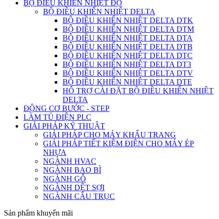
BỘ ĐIỀU KHIỂN NHIỆT ĐỘ
BỘ ĐIỀU KHIỂN NHIỆT DELTA
BỘ ĐIỀU KHIỂN NHIỆT DELTA DTK
BỘ ĐIỀU KHIỂN NHIỆT DELTA DTM
BỘ ĐIỀU KHIỂN NHIỆT DELTA DTA
BỘ ĐIỀU KHIỂN NHIỆT DELTA DTB
BỘ ĐIỀU KHIỂN NHIỆT DELTA DTC
BỘ ĐIỀU KHIỂN NHIỆT DELTA DT3
BỘ ĐIỀU KHIỂN NHIỆT DELTA DTV
BỘ ĐIỀU KHIỂN NHIỆT DELTA DTE
HỖ TRỢ CÀI ĐẶT BỘ ĐIỀU KHIỂN NHIỆT
DELTA
ĐỘNG CƠ BƯỚC - STEP
LÀM TỦ ĐIỆN PLC
GIẢI PHÁP KỸ THUẬT
GIẢI PHÁP CHO MÁY KHẨU TRANG
GIẢI PHÁP TIẾT KIỆM ĐIỆN CHO MÁY ÉP
NHỰA
NGÀNH HVAC
NGÀNH BAO BÌ
NGÀNH GỖ
NGÀNH DỆT SỢI
NGÀNH CẨU TRỤC
Sản phẩm khuyến mãi