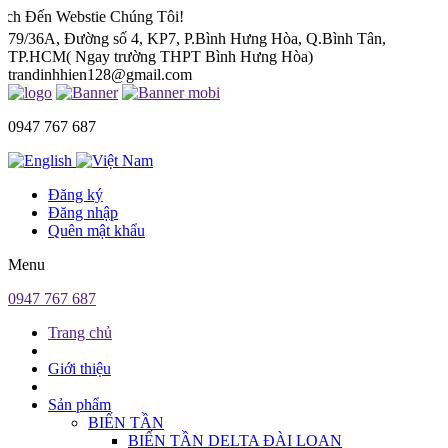
bstie Chúng Tôi!
79/36A, Đường số 4, KP7, P.Bình Hưng Hòa, Q.Bình Tân,
TP.HCM( Ngay trường THPT Bình Hưng Hòa)
trandinhhien128@gmail.com
0947 767 687
Đăng ký
Đăng nhập
Quên mật khẩu
Menu
0947 767 687
Trang chủ
Giới thiệu
Sản phẩm
BIẾN TẦN
BIẾN TẦN DELTA ĐÀI LOAN