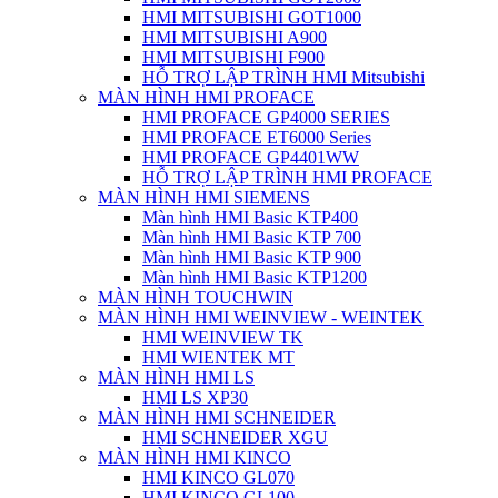
HMI MITSUBISHI GOT1000
HMI MITSUBISHI A900
HMI MITSUBISHI F900
HỖ TRỢ LẬP TRÌNH HMI Mitsubishi
MÀN HÌNH HMI PROFACE
HMI PROFACE GP4000 SERIES
HMI PROFACE ET6000 Series
HMI PROFACE GP4401WW
HỖ TRỢ LẬP TRÌNH HMI PROFACE
MÀN HÌNH HMI SIEMENS
Màn hình HMI Basic KTP400
Màn hình HMI Basic KTP 700
Màn hình HMI Basic KTP 900
Màn hình HMI Basic KTP1200
MÀN HÌNH TOUCHWIN
MÀN HÌNH HMI WEINVIEW - WEINTEK
HMI WEINVIEW TK
HMI WIENTEK MT
MÀN HÌNH HMI LS
HMI LS XP30
MÀN HÌNH HMI SCHNEIDER
HMI SCHNEIDER XGU
MÀN HÌNH HMI KINCO
HMI KINCO GL070
HMI KINCO GL100