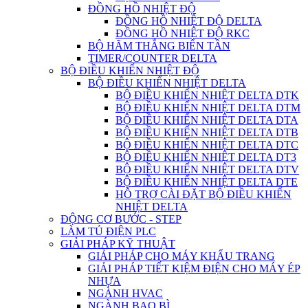
ĐỒNG HỒ NHIỆT ĐỘ
ĐỒNG HỒ NHIỆT ĐỘ DELTA
ĐỒNG HỒ NHIỆT ĐỘ RKC
BỘ HÃM THẮNG BIẾN TẦN
TIMER/COUNTER DELTA
BỘ ĐIỀU KHIỂN NHIỆT ĐỘ
BỘ ĐIỀU KHIỂN NHIỆT DELTA
BỘ ĐIỀU KHIỂN NHIỆT DELTA DTK
BỘ ĐIỀU KHIỂN NHIỆT DELTA DTM
BỘ ĐIỀU KHIỂN NHIỆT DELTA DTA
BỘ ĐIỀU KHIỂN NHIỆT DELTA DTB
BỘ ĐIỀU KHIỂN NHIỆT DELTA DTC
BỘ ĐIỀU KHIỂN NHIỆT DELTA DT3
BỘ ĐIỀU KHIỂN NHIỆT DELTA DTV
BỘ ĐIỀU KHIỂN NHIỆT DELTA DTE
HỖ TRỢ CÀI ĐẶT BỘ ĐIỀU KHIỂN
NHIỆT DELTA
ĐỘNG CƠ BƯỚC - STEP
LÀM TỦ ĐIỆN PLC
GIẢI PHÁP KỸ THUẬT
GIẢI PHÁP CHO MÁY KHẨU TRANG
GIẢI PHÁP TIẾT KIỆM ĐIỆN CHO MÁY ÉP
NHỰA
NGÀNH HVAC
NGÀNH BAO BÌ