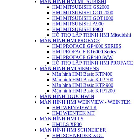
MÀN HÌNH HMI MITSUBISHI
HMI MITSUBISHI GS2000
HMI MITSUBISHI GOT2000
HMI MITSUBISHI GOT1000
HMI MITSUBISHI A900
HMI MITSUBISHI F900
HỖ TRỢ LẬP TRÌNH HMI Mitsubishi
MÀN HÌNH HMI PROFACE
HMI PROFACE GP4000 SERIES
HMI PROFACE ET6000 Series
HMI PROFACE GP4401WW
HỖ TRỢ LẬP TRÌNH HMI PROFACE
MÀN HÌNH HMI SIEMENS
Màn hình HMI Basic KTP400
Màn hình HMI Basic KTP 700
Màn hình HMI Basic KTP 900
Màn hình HMI Basic KTP1200
MÀN HÌNH TOUCHWIN
MÀN HÌNH HMI WEINVIEW - WEINTEK
HMI WEINVIEW TK
HMI WIENTEK MT
MÀN HÌNH HMI LS
HMI LS XP30
MÀN HÌNH HMI SCHNEIDER
HMI SCHNEIDER XGU