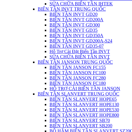
SỬA CHỮA BIẾN TẦN IHTEK
BIẾN TẦN INVT TRUNG QUỐC
BIẾN TẦN INVT GD20
BIẾN TẦN INVT GD200A
BIẾN TẦN INVT GD300
BIẾN TẦN INVT GD35
BIẾN TẦN INVT GD350A
BIẾN TẦN INVT GD200A-S24
BIẾN TẦN INVT GD35-07
Hỗ Trợ Cài Đặt Biến Tần INVT
SỬA CHỮA BIẾN TẦN INVT
BIẾN TẦN JANSON TRUNG QUỐC
BIẾN TẦN JANSON FC155
BIẾN TẦN JANSON FC100
BIẾN TẦN JANSON FC280
BIẾN TẦN JANSON FC180
HỖ TRỢ CÀI BIẾN TẦN JANSON
BIẾN TẦN SLANVERT TRUNG QUỐC
BIẾN TẦN SLANVERT HOPE65
BIẾN TẦN SLANVERT HOPE130
BIẾN TẦN SLANVERT HOPE530
BIẾN TẦN SLANVERT HOPE800
BIẾN TẦN SLANVERT SB70
BIẾN TẦN SLANVERT SB200
BỘ HÃM BIẾN TẦN SLANVERT SZ20