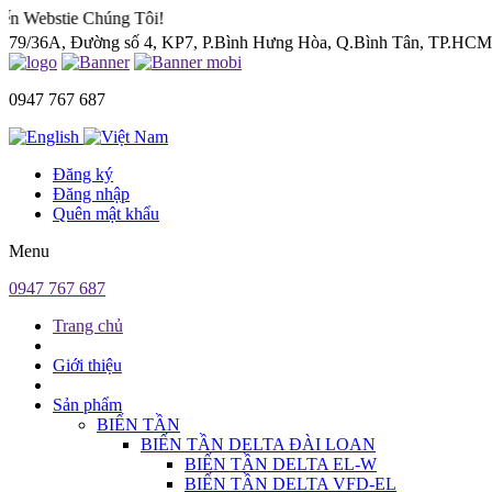
ie Chúng Tôi!
79/36A, Đường số 4, KP7, P.Bình Hưng Hòa, Q.Bình Tân, TP.HC
0947 767 687
Đăng ký
Đăng nhập
Quên mật khẩu
Menu
0947 767 687
Trang chủ
Giới thiệu
Sản phẩm
BIẾN TẦN
BIẾN TẦN DELTA ĐÀI LOAN
BIẾN TẦN DELTA EL-W
BIẾN TẦN DELTA VFD-EL