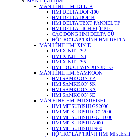
MÀN HÌNH HMI
MÀN HÌNH HMI DELTA
HMI DELTA DOP-100
HMI DELTA DOP-B
HMI DELTA TEXT PANNEL TP
HMI DELTA TÍCH HỢP PLC
CÁC DÒNG HMI DELTA CŨ
HỖ TRỢ LẬP TRÌNH HMI DELTA
MÀN HÌNH HMI XINJE
HMI XINJE TS2
HMI XINJE TS3
HMI XINJE TS5
HMI TOUCHWIN XINJE TG
MÀN HÌNH HMI SAMKOON
HMI SAMKOON EA
HMI SAMKKON SK
HMI SAMKOON SA
HMI SAMKOON SE
MÀN HÌNH HMI MITSUBISHI
HMI MITSUBISHI GS2000
HMI MITSUBISHI GOT2000
HMI MITSUBISHI GOT1000
HMI MITSUBISHI A900
HMI MITSUBISHI F900
HỖ TRỢ LẬP TRÌNH HMI Mitsubishi