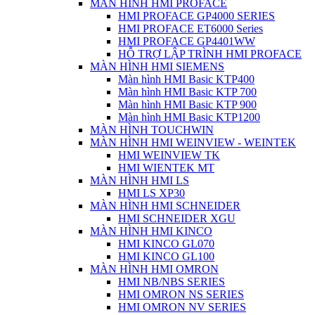
MÀN HÌNH HMI PROFACE
HMI PROFACE GP4000 SERIES
HMI PROFACE ET6000 Series
HMI PROFACE GP4401WW
HỖ TRỢ LẬP TRÌNH HMI PROFACE
MÀN HÌNH HMI SIEMENS
Màn hình HMI Basic KTP400
Màn hình HMI Basic KTP 700
Màn hình HMI Basic KTP 900
Màn hình HMI Basic KTP1200
MÀN HÌNH TOUCHWIN
MÀN HÌNH HMI WEINVIEW - WEINTEK
HMI WEINVIEW TK
HMI WIENTEK MT
MÀN HÌNH HMI LS
HMI LS XP30
MÀN HÌNH HMI SCHNEIDER
HMI SCHNEIDER XGU
MÀN HÌNH HMI KINCO
HMI KINCO GL070
HMI KINCO GL100
MÀN HÌNH HMI OMRON
HMI NB/NBS SERIES
HMI OMRON NS SERIES
HMI OMRON NV SERIES