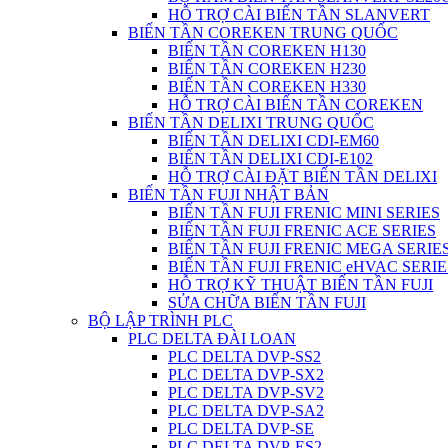
HỖ TRỢ CÀI BIẾN TẦN SLANVERT
BIẾN TẦN COREKEN TRUNG QUỐC
BIẾN TẦN COREKEN H130
BIẾN TẦN COREKEN H230
BIẾN TẦN COREKEN H330
HỖ TRỢ CÀI BIẾN TẦN COREKEN
BIẾN TẦN DELIXI TRUNG QUỐC
BIẾN TẦN DELIXI CDI-EM60
BIẾN TẦN DELIXI CDI-E102
HỖ TRỢ CÀI ĐẶT BIẾN TẦN DELIXI
BIẾN TẦN FUJI NHẬT BẢN
BIẾN TẦN FUJI FRENIC MINI SERIES
BIẾN TẦN FUJI FRENIC ACE SERIES
BIẾN TẦN FUJI FRENIC MEGA SERIE
BIẾN TẦN FUJI FRENIC eHVAC SERIE
HỖ TRỢ KỸ THUẬT BIẾN TẦN FUJI
SỬA CHỮA BIẾN TẦN FUJI
BỘ LẬP TRÌNH PLC
PLC DELTA ĐÀI LOAN
PLC DELTA DVP-SS2
PLC DELTA DVP-SX2
PLC DELTA DVP-SV2
PLC DELTA DVP-SA2
PLC DELTA DVP-SE
PLC DELTA DVP-ES2