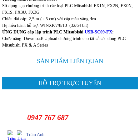
Sử dụng nạp chương trình các loại PLC Mitsubishi FX1N, FX2N, FX0N,
FX1S, FX3U, FX3G
Chiều dài cáp: 2,5 m (± 5 cm) với cáp màu vàng đen
Hệ hiều hành hỗ trợ: WINXP/7/8/10 (32/64 bit)
ỨNG DỤNG cáp lập trình PLC Mitsubishi
USB-SC09-FX
:
Chức năng: Download/ Upload chương trình cho tất cả các dòng PLC
Mitsubishi FX & A Series
SẢN PHẨM LIÊN QUAN
HỖ TRỢ TRỰC TUYẾN
0947 767 687
Trâm Anh