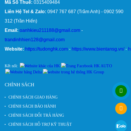
Mã Số Thuế:
0315409484
Liên Hệ Tel & Zalo:
0947 767 687 (Trâm Anh) - 0902 590
312 (Trần Hiến)
Email:
oanhkieu211188@gmail.com
-
trandinhhien128@gmail.com
Website:
https://tudonghk.com
-
https://www.bientansg.vn/
-
h
Kết nối:
CHÍNH SÁCH
CHÍNH SÁCH GIAO HÀNG
CHÍNH SÁCH BẢO HÀNH
CHÍNH SÁCH ĐỔI TRẢ HÀNG
CHÍNH SÁCH HỖ TRỢ KỸ THUẬT