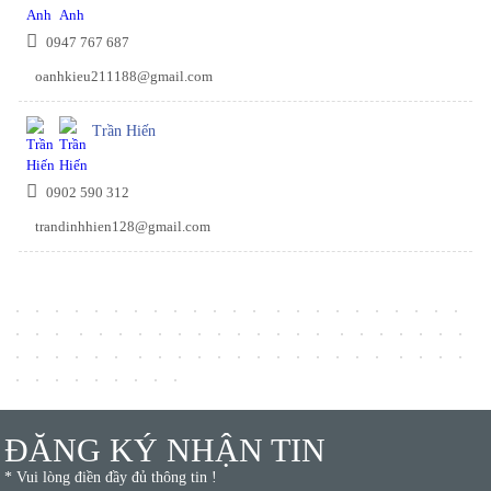
0947 767 687
oanhkieu211188@gmail.com
Trần Hiến
0902 590 312
trandinhhien128@gmail.com
ĐĂNG KÝ NHẬN TIN
* Vui lòng điền đầy đủ thông tin !