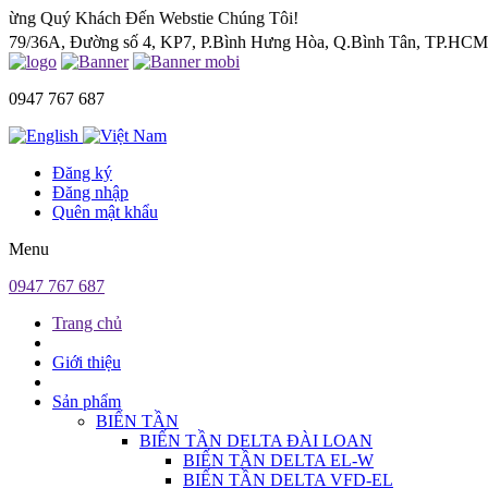
 Khách Đến Webstie Chúng Tôi!
79/36A, Đường số 4, KP7, P.Bình Hưng Hòa, Q.Bình Tân, TP.HC
0947 767 687
Đăng ký
Đăng nhập
Quên mật khẩu
Menu
0947 767 687
Trang chủ
Giới thiệu
Sản phẩm
BIẾN TẦN
BIẾN TẦN DELTA ĐÀI LOAN
BIẾN TẦN DELTA EL-W
BIẾN TẦN DELTA VFD-EL