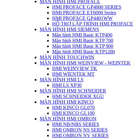
MÀN HÌNH HMI PROFACE
HMI PROFACE GP4000 SERIES
HMI PROFACE ET6000 Series
HMI PROFACE GP4401WW
HỖ TRỢ LẬP TRÌNH HMI PROFACE
MÀN HÌNH HMI SIEMENS
Màn hình HMI Basic KTP400
Màn hình HMI Basic KTP 700
Màn hình HMI Basic KTP 900
Màn hình HMI Basic KTP1200
MÀN HÌNH TOUCHWIN
MÀN HÌNH HMI WEINVIEW - WEINTEK
HMI WEINVIEW TK
HMI WIENTEK MT
MÀN HÌNH HMI LS
HMI LS XP30
MÀN HÌNH HMI SCHNEIDER
HMI SCHNEIDER XGU
MÀN HÌNH HMI KINCO
HMI KINCO GL070
HMI KINCO GL100
MÀN HÌNH HMI OMRON
HMI NB/NBS SERIES
HMI OMRON NS SERIES
HMI OMRON NV SERIES