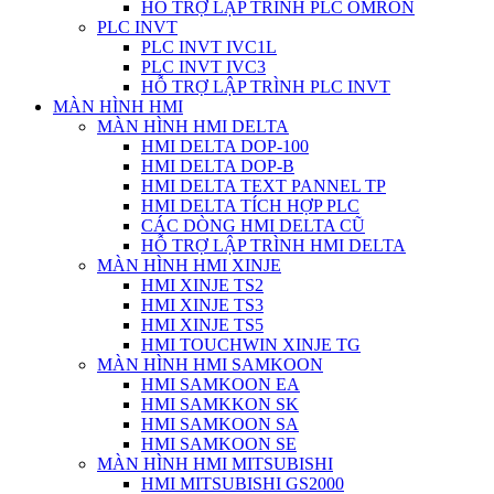
HỖ TRỢ LẬP TRÌNH PLC OMRON
PLC INVT
PLC INVT IVC1L
PLC INVT IVC3
HỖ TRỢ LẬP TRÌNH PLC INVT
MÀN HÌNH HMI
MÀN HÌNH HMI DELTA
HMI DELTA DOP-100
HMI DELTA DOP-B
HMI DELTA TEXT PANNEL TP
HMI DELTA TÍCH HỢP PLC
CÁC DÒNG HMI DELTA CŨ
HỖ TRỢ LẬP TRÌNH HMI DELTA
MÀN HÌNH HMI XINJE
HMI XINJE TS2
HMI XINJE TS3
HMI XINJE TS5
HMI TOUCHWIN XINJE TG
MÀN HÌNH HMI SAMKOON
HMI SAMKOON EA
HMI SAMKKON SK
HMI SAMKOON SA
HMI SAMKOON SE
MÀN HÌNH HMI MITSUBISHI
HMI MITSUBISHI GS2000