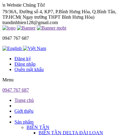
Chúng Tôi!
79/36A, Đường số 4, KP7, P.Bình Hưng Hòa, Q.Bình Tân,
TP.HCM( Ngay trường THPT Bình Hưng Hòa)
trandinhhien128@gmail.com
0947 767 687
Đăng ký
Đăng nhập
Quên mật khẩu
Menu
0947 767 687
Trang chủ
Giới thiệu
Sản phẩm
BIẾN TẦN
BIẾN TẦN DELTA ĐÀI LOAN