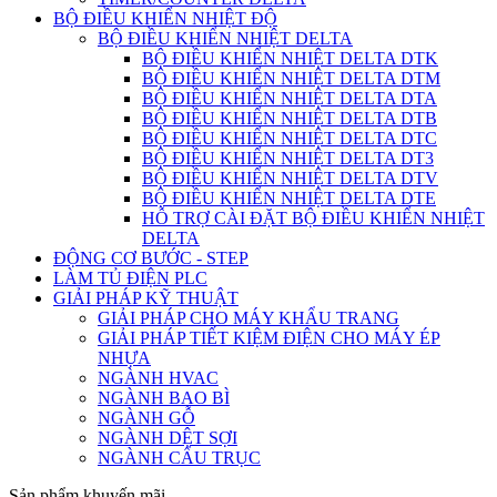
BỘ ĐIỀU KHIỂN NHIỆT ĐỘ
BỘ ĐIỀU KHIỂN NHIỆT DELTA
BỘ ĐIỀU KHIỂN NHIỆT DELTA DTK
BỘ ĐIỀU KHIỂN NHIỆT DELTA DTM
BỘ ĐIỀU KHIỂN NHIỆT DELTA DTA
BỘ ĐIỀU KHIỂN NHIỆT DELTA DTB
BỘ ĐIỀU KHIỂN NHIỆT DELTA DTC
BỘ ĐIỀU KHIỂN NHIỆT DELTA DT3
BỘ ĐIỀU KHIỂN NHIỆT DELTA DTV
BỘ ĐIỀU KHIỂN NHIỆT DELTA DTE
HỖ TRỢ CÀI ĐẶT BỘ ĐIỀU KHIỂN NHIỆT
DELTA
ĐỘNG CƠ BƯỚC - STEP
LÀM TỦ ĐIỆN PLC
GIẢI PHÁP KỸ THUẬT
GIẢI PHÁP CHO MÁY KHẨU TRANG
GIẢI PHÁP TIẾT KIỆM ĐIỆN CHO MÁY ÉP
NHỰA
NGÀNH HVAC
NGÀNH BAO BÌ
NGÀNH GỖ
NGÀNH DỆT SỢI
NGÀNH CẨU TRỤC
Sản phẩm khuyến mãi