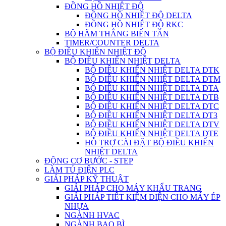
ĐỒNG HỒ NHIỆT ĐỘ
ĐỒNG HỒ NHIỆT ĐỘ DELTA
ĐỒNG HỒ NHIỆT ĐỘ RKC
BỘ HÃM THẮNG BIẾN TẦN
TIMER/COUNTER DELTA
BỘ ĐIỀU KHIỂN NHIỆT ĐỘ
BỘ ĐIỀU KHIỂN NHIỆT DELTA
BỘ ĐIỀU KHIỂN NHIỆT DELTA DTK
BỘ ĐIỀU KHIỂN NHIỆT DELTA DTM
BỘ ĐIỀU KHIỂN NHIỆT DELTA DTA
BỘ ĐIỀU KHIỂN NHIỆT DELTA DTB
BỘ ĐIỀU KHIỂN NHIỆT DELTA DTC
BỘ ĐIỀU KHIỂN NHIỆT DELTA DT3
BỘ ĐIỀU KHIỂN NHIỆT DELTA DTV
BỘ ĐIỀU KHIỂN NHIỆT DELTA DTE
HỖ TRỢ CÀI ĐẶT BỘ ĐIỀU KHIỂN
NHIỆT DELTA
ĐỘNG CƠ BƯỚC - STEP
LÀM TỦ ĐIỆN PLC
GIẢI PHÁP KỸ THUẬT
GIẢI PHÁP CHO MÁY KHẨU TRANG
GIẢI PHÁP TIẾT KIỆM ĐIỆN CHO MÁY ÉP
NHỰA
NGÀNH HVAC
NGÀNH BAO BÌ