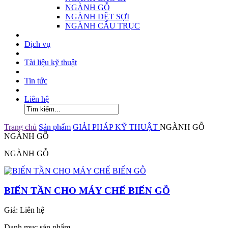
NGÀNH GỖ
NGÀNH DỆT SỢI
NGÀNH CẨU TRỤC
Dịch vụ
Tài liệu kỹ thuật
Tin tức
Liên hệ
Trang chủ
Sản phẩm
GIẢI PHÁP KỸ THUẬT
NGÀNH GỖ
NGÀNH GỖ
NGÀNH GỖ
BIẾN TẦN CHO MÁY CHẾ BIẾN GỖ
Giá:
Liên hệ
Danh mục sản phẩm