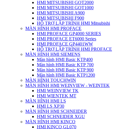
HMI MITSUBISHI GOT2000
HMI MITSUBISHI GOT1000
HMI MITSUBISHI A900
HMI MITSUBISHI F900
HỖ TRỢ LẬP TRÌNH HMI Mitsubishi
MÀN HÌNH HMI PROFACE
HMI PROFACE GP4000 SERIES
HMI PROFACE ET6000 Series
HMI PROFACE GP4401WW
HỖ TRỢ LẬP TRÌNH HMI PROFACE
MÀN HÌNH HMI SIEMENS
Màn hình HMI Basic KTP400
Màn hình HMI Basic KTP 700
Màn hình HMI Basic KTP 900
Màn hình HMI Basic KTP1200
MÀN HÌNH TOUCHWIN
MÀN HÌNH HMI WEINVIEW - WEINTEK
HMI WEINVIEW TK
HMI WIENTEK MT
MÀN HÌNH HMI LS
HMI LS XP30
MÀN HÌNH HMI SCHNEIDER
HMI SCHNEIDER XGU
MÀN HÌNH HMI KINCO
HMI KINCO GL070