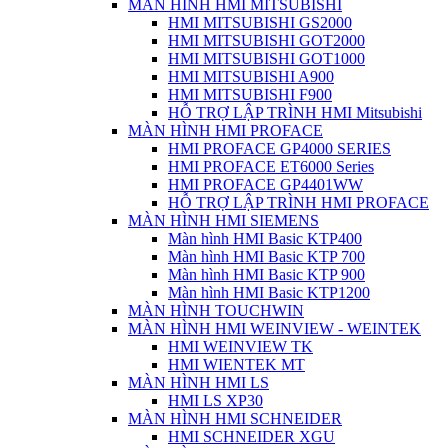
MÀN HÌNH HMI MITSUBISHI
HMI MITSUBISHI GS2000
HMI MITSUBISHI GOT2000
HMI MITSUBISHI GOT1000
HMI MITSUBISHI A900
HMI MITSUBISHI F900
HỖ TRỢ LẬP TRÌNH HMI Mitsubishi
MÀN HÌNH HMI PROFACE
HMI PROFACE GP4000 SERIES
HMI PROFACE ET6000 Series
HMI PROFACE GP4401WW
HỖ TRỢ LẬP TRÌNH HMI PROFACE
MÀN HÌNH HMI SIEMENS
Màn hình HMI Basic KTP400
Màn hình HMI Basic KTP 700
Màn hình HMI Basic KTP 900
Màn hình HMI Basic KTP1200
MÀN HÌNH TOUCHWIN
MÀN HÌNH HMI WEINVIEW - WEINTEK
HMI WEINVIEW TK
HMI WIENTEK MT
MÀN HÌNH HMI LS
HMI LS XP30
MÀN HÌNH HMI SCHNEIDER
HMI SCHNEIDER XGU