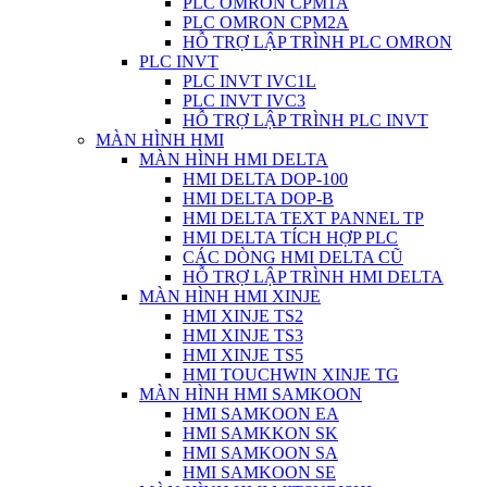
PLC OMRON CPM1A
PLC OMRON CPM2A
HỖ TRỢ LẬP TRÌNH PLC OMRON
PLC INVT
PLC INVT IVC1L
PLC INVT IVC3
HỖ TRỢ LẬP TRÌNH PLC INVT
MÀN HÌNH HMI
MÀN HÌNH HMI DELTA
HMI DELTA DOP-100
HMI DELTA DOP-B
HMI DELTA TEXT PANNEL TP
HMI DELTA TÍCH HỢP PLC
CÁC DÒNG HMI DELTA CŨ
HỖ TRỢ LẬP TRÌNH HMI DELTA
MÀN HÌNH HMI XINJE
HMI XINJE TS2
HMI XINJE TS3
HMI XINJE TS5
HMI TOUCHWIN XINJE TG
MÀN HÌNH HMI SAMKOON
HMI SAMKOON EA
HMI SAMKKON SK
HMI SAMKOON SA
HMI SAMKOON SE