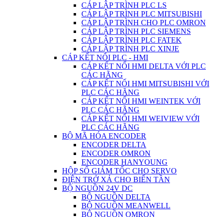
CÁP LẬP TRÌNH PLC LS
CÁP LẬP TRÌNH PLC MITSUBISHI
CÁP LẬP TRÌNH CHO PLC OMRON
CÁP LẬP TRÌNH PLC SIEMENS
CÁP LẬP TRÌNH PLC FATEK
CÁP LẬP TRÌNH PLC XINJE
CÁP KẾT NỐI PLC - HMI
CÁP KẾT NỐI HMI DELTA VỚI PLC
CÁC HÃNG
CÁP KẾT NỐI HMI MITSUBISHI VỚI
PLC CÁC HÃNG
CÁP KẾT NỐI HMI WEINTEK VỚI
PLC CÁC HÃNG
CÁP KẾT NỐI HMI WEIVIEW VỚI
PLC CÁC HÃNG
BỘ MÃ HÓA ENCODER
ENCODER DELTA
ENCODER OMRON
ENCODER HANYOUNG
HỘP SỐ GIẢM TỐC CHO SERVO
ĐIỆN TRỞ XẢ CHO BIẾN TẦN
BỘ NGUỒN 24V DC
BỘ NGUỒN DELTA
BỘ NGUỒN MEANWELL
BỘ NGUỒN OMRON