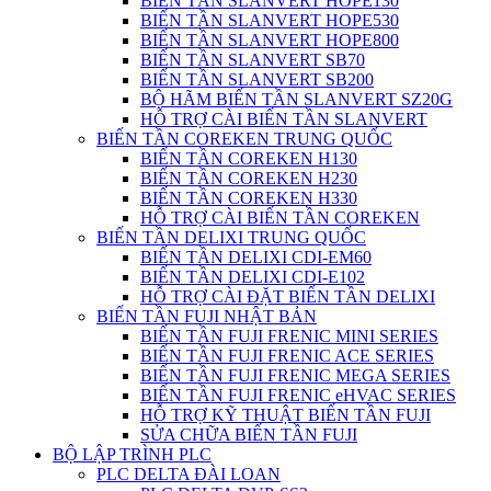
BIẾN TẦN SLANVERT HOPE130
BIẾN TẦN SLANVERT HOPE530
BIẾN TẦN SLANVERT HOPE800
BIẾN TẦN SLANVERT SB70
BIẾN TẦN SLANVERT SB200
BỘ HÃM BIẾN TẦN SLANVERT SZ20G
HỖ TRỢ CÀI BIẾN TẦN SLANVERT
BIẾN TẦN COREKEN TRUNG QUỐC
BIẾN TẦN COREKEN H130
BIẾN TẦN COREKEN H230
BIẾN TẦN COREKEN H330
HỖ TRỢ CÀI BIẾN TẦN COREKEN
BIẾN TẦN DELIXI TRUNG QUỐC
BIẾN TẦN DELIXI CDI-EM60
BIẾN TẦN DELIXI CDI-E102
HỖ TRỢ CÀI ĐẶT BIẾN TẦN DELIXI
BIẾN TẦN FUJI NHẬT BẢN
BIẾN TẦN FUJI FRENIC MINI SERIES
BIẾN TẦN FUJI FRENIC ACE SERIES
BIẾN TẦN FUJI FRENIC MEGA SERIES
BIẾN TẦN FUJI FRENIC eHVAC SERIES
HỖ TRỢ KỸ THUẬT BIẾN TẦN FUJI
SỬA CHỮA BIẾN TẦN FUJI
BỘ LẬP TRÌNH PLC
PLC DELTA ĐÀI LOAN