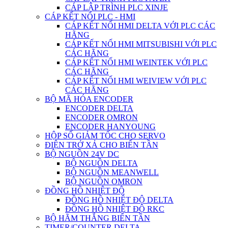
CÁP LẬP TRÌNH PLC XINJE
CÁP KẾT NỐI PLC - HMI
CÁP KẾT NỐI HMI DELTA VỚI PLC CÁC
HÃNG
CÁP KẾT NỐI HMI MITSUBISHI VỚI PLC
CÁC HÃNG
CÁP KẾT NỐI HMI WEINTEK VỚI PLC
CÁC HÃNG
CÁP KẾT NỐI HMI WEIVIEW VỚI PLC
CÁC HÃNG
BỘ MÃ HÓA ENCODER
ENCODER DELTA
ENCODER OMRON
ENCODER HANYOUNG
HỘP SỐ GIẢM TỐC CHO SERVO
ĐIỆN TRỞ XẢ CHO BIẾN TẦN
BỘ NGUỒN 24V DC
BỘ NGUỒN DELTA
BỘ NGUỒN MEANWELL
BỘ NGUỒN OMRON
ĐỒNG HỒ NHIỆT ĐỘ
ĐỒNG HỒ NHIỆT ĐỘ DELTA
ĐỒNG HỒ NHIỆT ĐỘ RKC
BỘ HÃM THẮNG BIẾN TẦN
TIMER/COUNTER DELTA