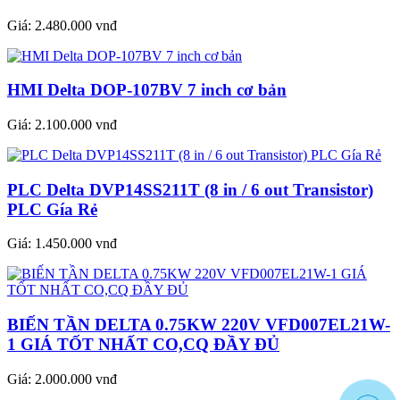
Giá:
2.480.000 vnđ
HMI Delta DOP-107BV 7 inch cơ bản
Giá:
2.100.000 vnđ
PLC Delta DVP14SS211T (8 in / 6 out Transistor)
PLC Gía Rẻ
Giá:
1.450.000 vnđ
BIẾN TẦN DELTA 0.75KW 220V VFD007EL21W-
1 GIÁ TỐT NHẤT CO,CQ ĐẦY ĐỦ
Giá:
2.000.000 vnđ