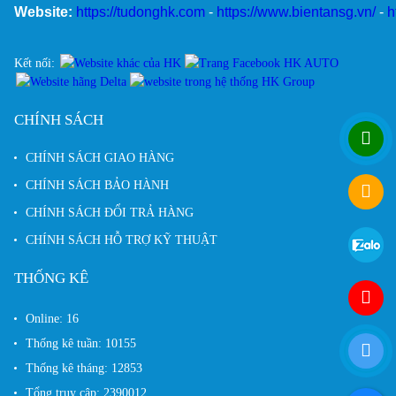
Website:
https://tudonghk.com
-
https://www.bientansg.vn/
-
h
Kết nối:
CHÍNH SÁCH
CHÍNH SÁCH GIAO HÀNG
CHÍNH SÁCH BẢO HÀNH
CHÍNH SÁCH ĐỔI TRẢ HÀNG
CHÍNH SÁCH HỖ TRỢ KỸ THUẬT
THỐNG KÊ
Online:
16
Thống kê tuần:
10155
Thống kê tháng:
12853
Tổng truy cập:
2390012