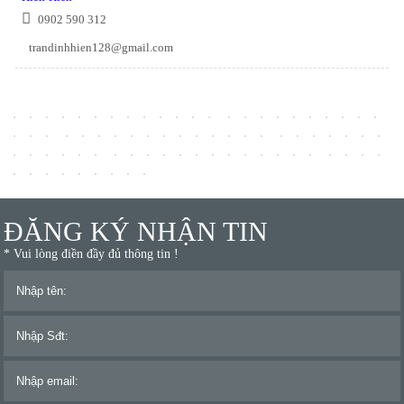
0902 590 312
trandinhhien128@gmail.com
ĐĂNG KÝ NHẬN TIN
* Vui lòng điền đầy đủ thông tin !