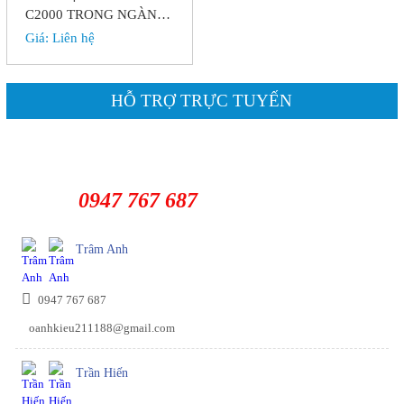
C2000 TRONG NGÀNH
CẨU TRỤC
Giá:
Liên hệ
HỖ TRỢ TRỰC TUYẾN
0947 767 687
Trâm Anh
0947 767 687
oanhkieu211188@gmail.com
Trần Hiến