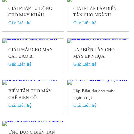
GIẢI PHÁP TỰ ĐỘNG
GIẢI PHÁP LẮP BIẾN
CHO MÁY KHẨU
TẦN CHO NGÀNH
TRANG TẠI HK
HVAC
Giá:
Liên hệ
Giá:
Liên hệ
GIẢI PHÁP CHO MÁY
LẮP BIẾN TẦN CHO
CẮT BAO BÌ
MÁY ÉP NHỰA
Giá:
Liên hệ
Giá:
Liên hệ
BIẾN TẦN CHO MÁY
Lắp Biến tần cho máy
CHẾ BIẾN GỖ
ngành dệt
Giá:
Liên hệ
Giá:
Liên hệ
ỨNG DỤNG BIẾN TẦN