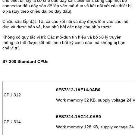
cho thiết bị này là cơ chế đấu dây sẵn. Siemens cung cấp một bộ
connector đấu dây sẵn để lắp vào mô-đun và kết nối với các thiết bị
ở xa (tùy theo chiều dài bộ dây đấu).
Chiều sâu lắp đặt: Tất cả các kết nối và dây được lõm vào các mô-
đun và được bảo vệ, bao phủ bởi các nắp che phía trước.
Không có quy tắc vị trí: Các mô-đun tín hiệu và bộ xử lý truyền
thông có thể được kết nối theo bất kỳ cách nào mà không bị hạn
chế vị trí.
S7-300 Standard CPUs
6ES7312-1AE14-0AB0
CPU 312
Work memory 32 KB, supply voltage 24 
6ES7314-1AG14-0AB0
CPU 314
Work memory 128 KB, supply voltage 24