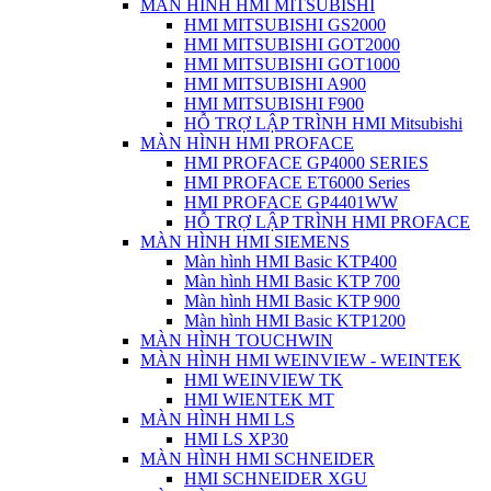
MÀN HÌNH HMI MITSUBISHI
HMI MITSUBISHI GS2000
HMI MITSUBISHI GOT2000
HMI MITSUBISHI GOT1000
HMI MITSUBISHI A900
HMI MITSUBISHI F900
HỖ TRỢ LẬP TRÌNH HMI Mitsubishi
MÀN HÌNH HMI PROFACE
HMI PROFACE GP4000 SERIES
HMI PROFACE ET6000 Series
HMI PROFACE GP4401WW
HỖ TRỢ LẬP TRÌNH HMI PROFACE
MÀN HÌNH HMI SIEMENS
Màn hình HMI Basic KTP400
Màn hình HMI Basic KTP 700
Màn hình HMI Basic KTP 900
Màn hình HMI Basic KTP1200
MÀN HÌNH TOUCHWIN
MÀN HÌNH HMI WEINVIEW - WEINTEK
HMI WEINVIEW TK
HMI WIENTEK MT
MÀN HÌNH HMI LS
HMI LS XP30
MÀN HÌNH HMI SCHNEIDER
HMI SCHNEIDER XGU