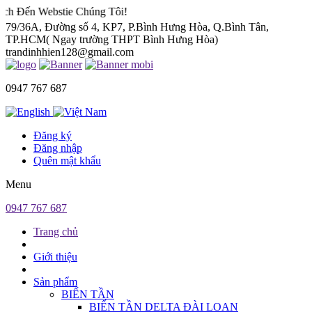
bstie Chúng Tôi!
79/36A, Đường số 4, KP7, P.Bình Hưng Hòa, Q.Bình Tân,
TP.HCM( Ngay trường THPT Bình Hưng Hòa)
trandinhhien128@gmail.com
0947 767 687
Đăng ký
Đăng nhập
Quên mật khẩu
Menu
0947 767 687
Trang chủ
Giới thiệu
Sản phẩm
BIẾN TẦN
BIẾN TẦN DELTA ĐÀI LOAN