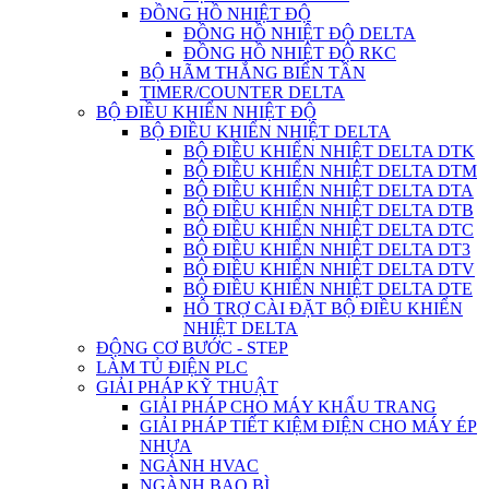
ĐỒNG HỒ NHIỆT ĐỘ
ĐỒNG HỒ NHIỆT ĐỘ DELTA
ĐỒNG HỒ NHIỆT ĐỘ RKC
BỘ HÃM THẮNG BIẾN TẦN
TIMER/COUNTER DELTA
BỘ ĐIỀU KHIỂN NHIỆT ĐỘ
BỘ ĐIỀU KHIỂN NHIỆT DELTA
BỘ ĐIỀU KHIỂN NHIỆT DELTA DTK
BỘ ĐIỀU KHIỂN NHIỆT DELTA DTM
BỘ ĐIỀU KHIỂN NHIỆT DELTA DTA
BỘ ĐIỀU KHIỂN NHIỆT DELTA DTB
BỘ ĐIỀU KHIỂN NHIỆT DELTA DTC
BỘ ĐIỀU KHIỂN NHIỆT DELTA DT3
BỘ ĐIỀU KHIỂN NHIỆT DELTA DTV
BỘ ĐIỀU KHIỂN NHIỆT DELTA DTE
HỖ TRỢ CÀI ĐẶT BỘ ĐIỀU KHIỂN
NHIỆT DELTA
ĐỘNG CƠ BƯỚC - STEP
LÀM TỦ ĐIỆN PLC
GIẢI PHÁP KỸ THUẬT
GIẢI PHÁP CHO MÁY KHẨU TRANG
GIẢI PHÁP TIẾT KIỆM ĐIỆN CHO MÁY ÉP
NHỰA
NGÀNH HVAC
NGÀNH BAO BÌ