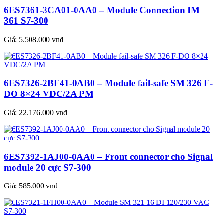
6ES7361-3CA01-0AA0 – Module Connection IM
361 S7-300
Giá:
5.508.000 vnđ
6ES7326-2BF41-0AB0 – Module fail-safe SM 326 F-
DO 8×24 VDC/2A PM
Giá:
22.176.000 vnđ
6ES7392-1AJ00-0AA0 – Front connector cho Signal
module 20 cực S7-300
Giá:
585.000 vnđ