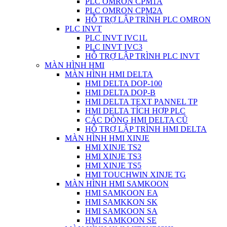
PLC OMRON CPM1A
PLC OMRON CPM2A
HỖ TRỢ LẬP TRÌNH PLC OMRON
PLC INVT
PLC INVT IVC1L
PLC INVT IVC3
HỖ TRỢ LẬP TRÌNH PLC INVT
MÀN HÌNH HMI
MÀN HÌNH HMI DELTA
HMI DELTA DOP-100
HMI DELTA DOP-B
HMI DELTA TEXT PANNEL TP
HMI DELTA TÍCH HỢP PLC
CÁC DÒNG HMI DELTA CŨ
HỖ TRỢ LẬP TRÌNH HMI DELTA
MÀN HÌNH HMI XINJE
HMI XINJE TS2
HMI XINJE TS3
HMI XINJE TS5
HMI TOUCHWIN XINJE TG
MÀN HÌNH HMI SAMKOON
HMI SAMKOON EA
HMI SAMKKON SK
HMI SAMKOON SA
HMI SAMKOON SE