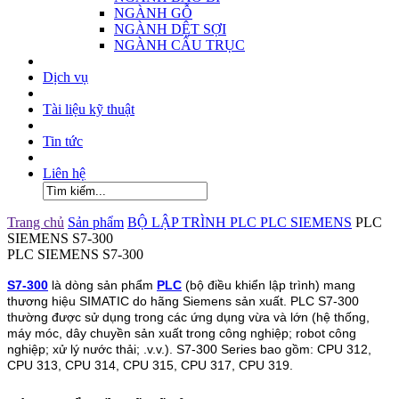
NGÀNH GỖ
NGÀNH DỆT SỢI
NGÀNH CẨU TRỤC
Dịch vụ
Tài liệu kỹ thuật
Tin tức
Liên hệ
Trang chủ
Sản phẩm
BỘ LẬP TRÌNH PLC
PLC SIEMENS
PLC
SIEMENS S7-300
PLC SIEMENS S7-300
S7-300
là dòng sản phẩm
PLC
(bộ điều khiển lập trình) mang
thương hiệu SIMATIC do hãng Siemens sản xuất. PLC S7-300
thường được sử dụng trong các ứng dụng vừa và lớn (hệ thống,
máy móc, dây chuyền sản xuất trong công nghiệp; robot công
nghiệp; xử lý nước thải; .v.v.). S7-300 Series bao gồm: CPU 312,
CPU 313, CPU 314, CPU 315, CPU 317, CPU 319.