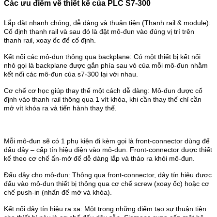
Các ưu điểm về thiết kế của PLC S7-300
Lắp đặt nhanh chóng, dễ dàng và thuận tiện (Thanh rail & module):
Cố định thanh rail và sau đó là đặt mô-đun vào đúng vị trí trên
thanh rail, xoay ốc để cố định.
Kết nối các mô-đun thông qua backplane: Có một thiết bị kết nối
nhỏ gọi là backplane được gắn phía sau vỏ của mỗi mô-đun nhằm
kết nối các mô-đun của s7-300 lại với nhau.
Cơ chế cơ học giúp thay thế một cách dễ dàng: Mô-đun được cố
định vào thanh rail thông qua 1 vít khóa, khi cần thay thế chỉ cần
mở vít khóa ra và tiến hành thay thế.
Mỗi mô-đun sẽ có 1 phụ kiện đi kèm gọi là front-connector dùng để
đấu dây – cấp tín hiệu điện vào mô-đun. Front-connector được thiết
kế theo cơ chế ấn-mở để dễ dàng lắp và tháo ra khỏi mô-đun.
Đấu dây cho mô-đun: Thông qua front-connector, dây tín hiệu được
đấu vào mô-đun thiết bị thông qua cơ chế screw (xoay ốc) hoặc cơ
chế push-in (nhấn để mở và khóa).
Kết nối dây tín hiệu ra xa: Một trong những điểm tạo sự thuận tiện