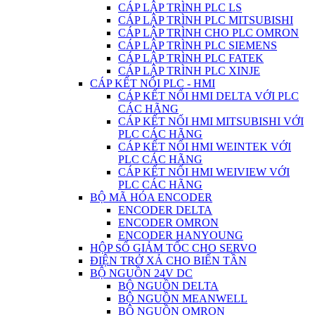
CÁP LẬP TRÌNH PLC LS
CÁP LẬP TRÌNH PLC MITSUBISHI
CÁP LẬP TRÌNH CHO PLC OMRON
CÁP LẬP TRÌNH PLC SIEMENS
CÁP LẬP TRÌNH PLC FATEK
CÁP LẬP TRÌNH PLC XINJE
CÁP KẾT NỐI PLC - HMI
CÁP KẾT NỐI HMI DELTA VỚI PLC
CÁC HÃNG
CÁP KẾT NỐI HMI MITSUBISHI VỚI
PLC CÁC HÃNG
CÁP KẾT NỐI HMI WEINTEK VỚI
PLC CÁC HÃNG
CÁP KẾT NỐI HMI WEIVIEW VỚI
PLC CÁC HÃNG
BỘ MÃ HÓA ENCODER
ENCODER DELTA
ENCODER OMRON
ENCODER HANYOUNG
HỘP SỐ GIẢM TỐC CHO SERVO
ĐIỆN TRỞ XẢ CHO BIẾN TẦN
BỘ NGUỒN 24V DC
BỘ NGUỒN DELTA
BỘ NGUỒN MEANWELL
BỘ NGUỒN OMRON