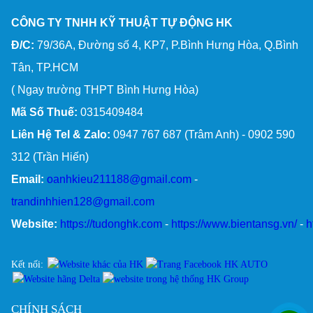
CÔNG TY TNHH KỸ THUẬT TỰ ĐỘNG HK
Đ/C:
79/36A, Đường số 4, KP7, P.Bình Hưng Hòa, Q.Bình
Tân, TP.HCM
( Ngay trường THPT Bình Hưng Hòa)
Mã Số Thuế:
0315409484
Liên Hệ Tel & Zalo:
0947 767 687 (Trâm Anh) - 0902 590
312 (Trần Hiến)
Email:
oanhkieu211188@gmail.com
-
trandinhhien128@gmail.com
Website:
https://tudonghk.com
-
https://www.bientansg.vn/
-
h
Kết nối:
CHÍNH SÁCH