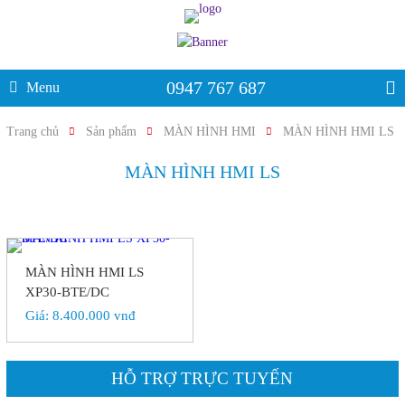
0947 767 687
Menu
Trang chủ
Sản phẩm
MÀN HÌNH HMI
MÀN HÌNH HMI LS
MÀN HÌNH HMI LS
MÀN HÌNH HMI LS
XP30-BTE/DC
Giá:
8.400.000 vnđ
HỖ TRỢ TRỰC TUYẾN