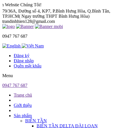
 Chúng Tôi!
79/36A, Đường số 4, KP7, P.Bình Hưng Hòa, Q.Bình Tân,
TP.HCM( Ngay trường THPT Bình Hưng Hòa)
trandinhhien128@gmail.com
0947 767 687
Đăng ký
Đăng nhập
Quên mật khẩu
Menu
0947 767 687
Trang chủ
Giới thiệu
Sản phẩm
BIẾN TẦN
BIẾN TẦN DELTA ĐÀI LOAN