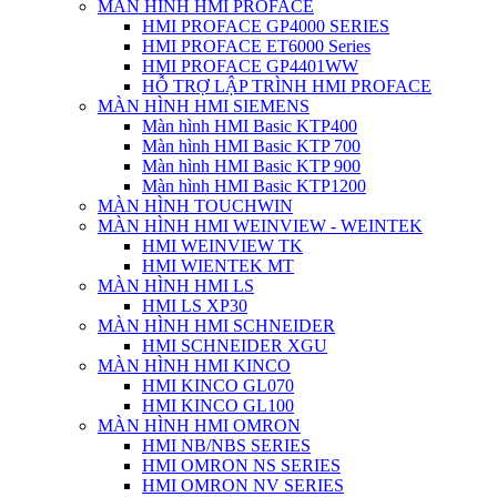
MÀN HÌNH HMI PROFACE
HMI PROFACE GP4000 SERIES
HMI PROFACE ET6000 Series
HMI PROFACE GP4401WW
HỖ TRỢ LẬP TRÌNH HMI PROFACE
MÀN HÌNH HMI SIEMENS
Màn hình HMI Basic KTP400
Màn hình HMI Basic KTP 700
Màn hình HMI Basic KTP 900
Màn hình HMI Basic KTP1200
MÀN HÌNH TOUCHWIN
MÀN HÌNH HMI WEINVIEW - WEINTEK
HMI WEINVIEW TK
HMI WIENTEK MT
MÀN HÌNH HMI LS
HMI LS XP30
MÀN HÌNH HMI SCHNEIDER
HMI SCHNEIDER XGU
MÀN HÌNH HMI KINCO
HMI KINCO GL070
HMI KINCO GL100
MÀN HÌNH HMI OMRON
HMI NB/NBS SERIES
HMI OMRON NS SERIES
HMI OMRON NV SERIES