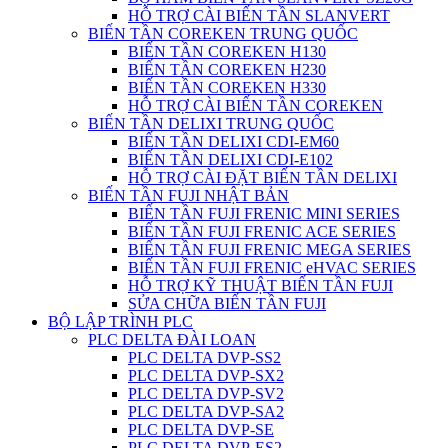
HỖ TRỢ CÀI BIẾN TẦN SLANVERT
BIẾN TẦN COREKEN TRUNG QUỐC
BIẾN TẦN COREKEN H130
BIẾN TẦN COREKEN H230
BIẾN TẦN COREKEN H330
HỖ TRỢ CÀI BIẾN TẦN COREKEN
BIẾN TẦN DELIXI TRUNG QUỐC
BIẾN TẦN DELIXI CDI-EM60
BIẾN TẦN DELIXI CDI-E102
HỖ TRỢ CÀI ĐẶT BIẾN TẦN DELIXI
BIẾN TẦN FUJI NHẬT BẢN
BIẾN TẦN FUJI FRENIC MINI SERIES
BIẾN TẦN FUJI FRENIC ACE SERIES
BIẾN TẦN FUJI FRENIC MEGA SERIES
BIẾN TẦN FUJI FRENIC eHVAC SERIES
HỖ TRỢ KỸ THUẬT BIẾN TẦN FUJI
SỬA CHỮA BIẾN TẦN FUJI
BỘ LẬP TRÌNH PLC
PLC DELTA ĐÀI LOAN
PLC DELTA DVP-SS2
PLC DELTA DVP-SX2
PLC DELTA DVP-SV2
PLC DELTA DVP-SA2
PLC DELTA DVP-SE
PLC DELTA DVP-ES2