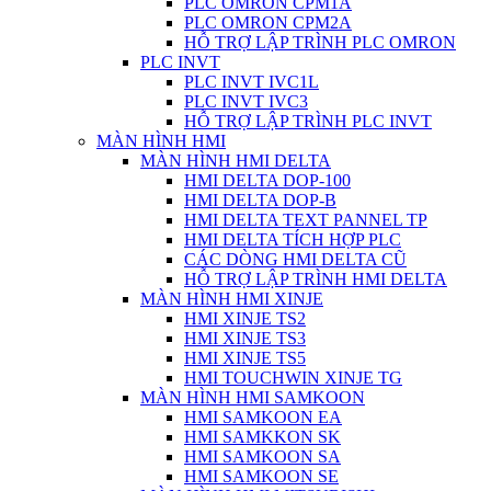
PLC OMRON CPM1A
PLC OMRON CPM2A
HỖ TRỢ LẬP TRÌNH PLC OMRON
PLC INVT
PLC INVT IVC1L
PLC INVT IVC3
HỖ TRỢ LẬP TRÌNH PLC INVT
MÀN HÌNH HMI
MÀN HÌNH HMI DELTA
HMI DELTA DOP-100
HMI DELTA DOP-B
HMI DELTA TEXT PANNEL TP
HMI DELTA TÍCH HỢP PLC
CÁC DÒNG HMI DELTA CŨ
HỖ TRỢ LẬP TRÌNH HMI DELTA
MÀN HÌNH HMI XINJE
HMI XINJE TS2
HMI XINJE TS3
HMI XINJE TS5
HMI TOUCHWIN XINJE TG
MÀN HÌNH HMI SAMKOON
HMI SAMKOON EA
HMI SAMKKON SK
HMI SAMKOON SA
HMI SAMKOON SE