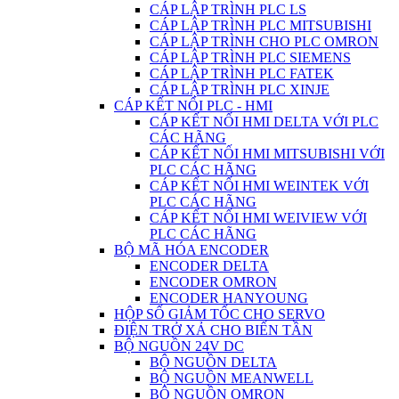
CÁP LẬP TRÌNH PLC LS
CÁP LẬP TRÌNH PLC MITSUBISHI
CÁP LẬP TRÌNH CHO PLC OMRON
CÁP LẬP TRÌNH PLC SIEMENS
CÁP LẬP TRÌNH PLC FATEK
CÁP LẬP TRÌNH PLC XINJE
CÁP KẾT NỐI PLC - HMI
CÁP KẾT NỐI HMI DELTA VỚI PLC
CÁC HÃNG
CÁP KẾT NỐI HMI MITSUBISHI VỚI
PLC CÁC HÃNG
CÁP KẾT NỐI HMI WEINTEK VỚI
PLC CÁC HÃNG
CÁP KẾT NỐI HMI WEIVIEW VỚI
PLC CÁC HÃNG
BỘ MÃ HÓA ENCODER
ENCODER DELTA
ENCODER OMRON
ENCODER HANYOUNG
HỘP SỐ GIẢM TỐC CHO SERVO
ĐIỆN TRỞ XẢ CHO BIẾN TẦN
BỘ NGUỒN 24V DC
BỘ NGUỒN DELTA
BỘ NGUỒN MEANWELL
BỘ NGUỒN OMRON