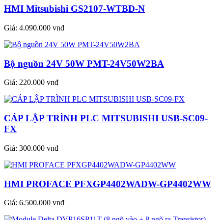
HMI Mitsubishi GS2107-WTBD-N
Giá:
4.090.000 vnđ
Bộ nguồn 24V 50W PMT-24V50W2BA
Giá:
220.000 vnđ
CÁP LẬP TRÌNH PLC MITSUBISHI USB-SC09-
FX
Giá:
300.000 vnđ
HMI PROFACE PFXGP4402WADW-GP4402WW
Giá:
6.500.000 vnđ