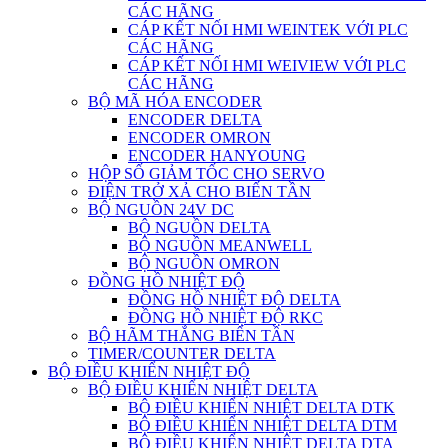
CÁC HÃNG
CÁP KẾT NỐI HMI WEINTEK VỚI PLC
CÁC HÃNG
CÁP KẾT NỐI HMI WEIVIEW VỚI PLC
CÁC HÃNG
BỘ MÃ HÓA ENCODER
ENCODER DELTA
ENCODER OMRON
ENCODER HANYOUNG
HỘP SỐ GIẢM TỐC CHO SERVO
ĐIỆN TRỞ XẢ CHO BIẾN TẦN
BỘ NGUỒN 24V DC
BỘ NGUỒN DELTA
BỘ NGUỒN MEANWELL
BỘ NGUỒN OMRON
ĐỒNG HỒ NHIỆT ĐỘ
ĐỒNG HỒ NHIỆT ĐỘ DELTA
ĐỒNG HỒ NHIỆT ĐỘ RKC
BỘ HÃM THẮNG BIẾN TẦN
TIMER/COUNTER DELTA
BỘ ĐIỀU KHIỂN NHIỆT ĐỘ
BỘ ĐIỀU KHIỂN NHIỆT DELTA
BỘ ĐIỀU KHIỂN NHIỆT DELTA DTK
BỘ ĐIỀU KHIỂN NHIỆT DELTA DTM
BỘ ĐIỀU KHIỂN NHIỆT DELTA DTA