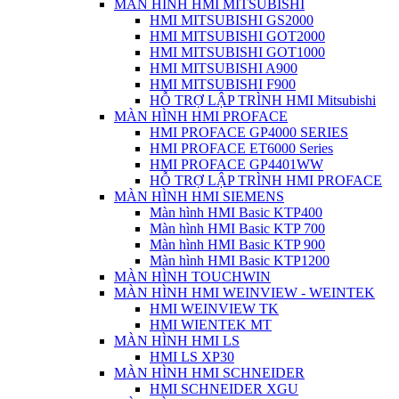
MÀN HÌNH HMI MITSUBISHI
HMI MITSUBISHI GS2000
HMI MITSUBISHI GOT2000
HMI MITSUBISHI GOT1000
HMI MITSUBISHI A900
HMI MITSUBISHI F900
HỖ TRỢ LẬP TRÌNH HMI Mitsubishi
MÀN HÌNH HMI PROFACE
HMI PROFACE GP4000 SERIES
HMI PROFACE ET6000 Series
HMI PROFACE GP4401WW
HỖ TRỢ LẬP TRÌNH HMI PROFACE
MÀN HÌNH HMI SIEMENS
Màn hình HMI Basic KTP400
Màn hình HMI Basic KTP 700
Màn hình HMI Basic KTP 900
Màn hình HMI Basic KTP1200
MÀN HÌNH TOUCHWIN
MÀN HÌNH HMI WEINVIEW - WEINTEK
HMI WEINVIEW TK
HMI WIENTEK MT
MÀN HÌNH HMI LS
HMI LS XP30
MÀN HÌNH HMI SCHNEIDER
HMI SCHNEIDER XGU