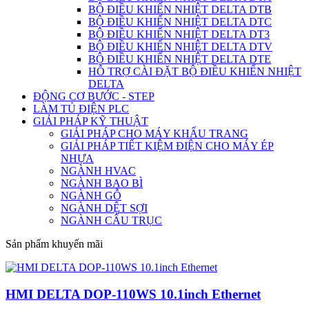
BỘ ĐIỀU KHIỂN NHIỆT DELTA DTB
BỘ ĐIỀU KHIỂN NHIỆT DELTA DTC
BỘ ĐIỀU KHIỂN NHIỆT DELTA DT3
BỘ ĐIỀU KHIỂN NHIỆT DELTA DTV
BỘ ĐIỀU KHIỂN NHIỆT DELTA DTE
HỖ TRỢ CÀI ĐẶT BỘ ĐIỀU KHIỂN NHIỆT
DELTA
ĐỘNG CƠ BƯỚC - STEP
LÀM TỦ ĐIỆN PLC
GIẢI PHÁP KỸ THUẬT
GIẢI PHÁP CHO MÁY KHẨU TRANG
GIẢI PHÁP TIẾT KIỆM ĐIỆN CHO MÁY ÉP
NHỰA
NGÀNH HVAC
NGÀNH BAO BÌ
NGÀNH GỖ
NGÀNH DỆT SỢI
NGÀNH CẨU TRỤC
Sản phẩm khuyến mãi
HMI DELTA DOP-110WS 10.1inch Ethernet