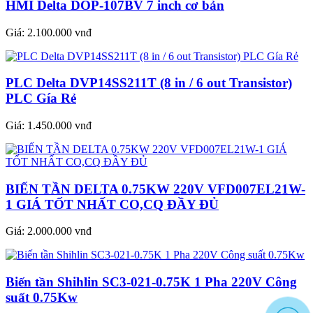
HMI Delta DOP-107BV 7 inch cơ bản
Giá:
2.100.000 vnđ
PLC Delta DVP14SS211T (8 in / 6 out Transistor)
PLC Gía Rẻ
Giá:
1.450.000 vnđ
BIẾN TẦN DELTA 0.75KW 220V VFD007EL21W-
1 GIÁ TỐT NHẤT CO,CQ ĐẦY ĐỦ
Giá:
2.000.000 vnđ
Biến tần Shihlin SC3-021-0.75K 1 Pha 220V Công
suất 0.75Kw