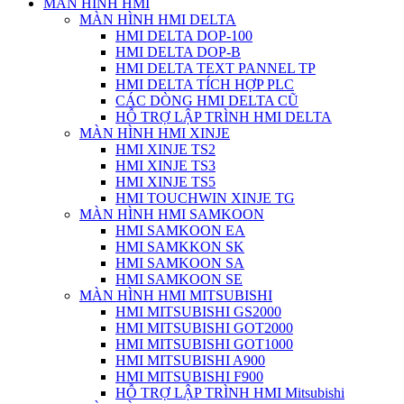
MÀN HÌNH HMI
MÀN HÌNH HMI DELTA
HMI DELTA DOP-100
HMI DELTA DOP-B
HMI DELTA TEXT PANNEL TP
HMI DELTA TÍCH HỢP PLC
CÁC DÒNG HMI DELTA CŨ
HỖ TRỢ LẬP TRÌNH HMI DELTA
MÀN HÌNH HMI XINJE
HMI XINJE TS2
HMI XINJE TS3
HMI XINJE TS5
HMI TOUCHWIN XINJE TG
MÀN HÌNH HMI SAMKOON
HMI SAMKOON EA
HMI SAMKKON SK
HMI SAMKOON SA
HMI SAMKOON SE
MÀN HÌNH HMI MITSUBISHI
HMI MITSUBISHI GS2000
HMI MITSUBISHI GOT2000
HMI MITSUBISHI GOT1000
HMI MITSUBISHI A900
HMI MITSUBISHI F900
HỖ TRỢ LẬP TRÌNH HMI Mitsubishi