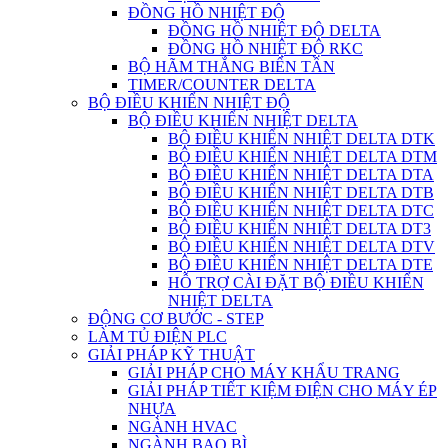
ĐỒNG HỒ NHIỆT ĐỘ
ĐỒNG HỒ NHIỆT ĐỘ DELTA
ĐỒNG HỒ NHIỆT ĐỘ RKC
BỘ HÃM THẮNG BIẾN TẦN
TIMER/COUNTER DELTA
BỘ ĐIỀU KHIỂN NHIỆT ĐỘ
BỘ ĐIỀU KHIỂN NHIỆT DELTA
BỘ ĐIỀU KHIỂN NHIỆT DELTA DTK
BỘ ĐIỀU KHIỂN NHIỆT DELTA DTM
BỘ ĐIỀU KHIỂN NHIỆT DELTA DTA
BỘ ĐIỀU KHIỂN NHIỆT DELTA DTB
BỘ ĐIỀU KHIỂN NHIỆT DELTA DTC
BỘ ĐIỀU KHIỂN NHIỆT DELTA DT3
BỘ ĐIỀU KHIỂN NHIỆT DELTA DTV
BỘ ĐIỀU KHIỂN NHIỆT DELTA DTE
HỖ TRỢ CÀI ĐẶT BỘ ĐIỀU KHIỂN
NHIỆT DELTA
ĐỘNG CƠ BƯỚC - STEP
LÀM TỦ ĐIỆN PLC
GIẢI PHÁP KỸ THUẬT
GIẢI PHÁP CHO MÁY KHẨU TRANG
GIẢI PHÁP TIẾT KIỆM ĐIỆN CHO MÁY ÉP
NHỰA
NGÀNH HVAC
NGÀNH BAO BÌ