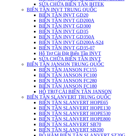
SỬA CHỮA BIẾN TẦN IHTEK
BIẾN TẦN INVT TRUNG QUỐC
BIẾN TẦN INVT GD20
BIẾN TẦN INVT GD200A
BIẾN TẦN INVT GD300
BIẾN TẦN INVT GD35
BIẾN TẦN INVT GD350A
BIẾN TẦN INVT GD200A-S24
BIẾN TẦN INVT GD35-07
Hỗ Trợ Cài Đặt Biến Tần INVT
SỬA CHỮA BIẾN TẦN INVT
BIẾN TẦN JANSON TRUNG QUỐC
BIẾN TẦN JANSON FC155
BIẾN TẦN JANSON FC100
BIẾN TẦN JANSON FC280
BIẾN TẦN JANSON FC180
HỖ TRỢ CÀI BIẾN TẦN JANSON
BIẾN TẦN SLANVERT TRUNG QUỐC
BIẾN TẦN SLANVERT HOPE65
BIẾN TẦN SLANVERT HOPE130
BIẾN TẦN SLANVERT HOPE530
BIẾN TẦN SLANVERT HOPE800
BIẾN TẦN SLANVERT SB70
BIẾN TẦN SLANVERT SB200
BỘ HÃM BIẾN TẦN SLANVERT SZ20G