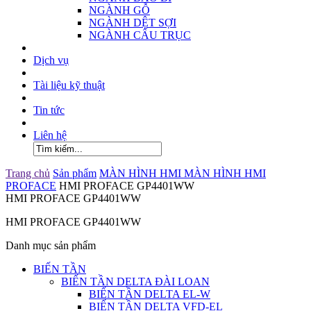
NGÀNH GỖ
NGÀNH DỆT SỢI
NGÀNH CẨU TRỤC
Dịch vụ
Tài liệu kỹ thuật
Tin tức
Liên hệ
Trang chủ
Sản phẩm
MÀN HÌNH HMI
MÀN HÌNH HMI
PROFACE
HMI PROFACE GP4401WW
HMI PROFACE GP4401WW
HMI PROFACE GP4401WW
Danh mục sản phẩm
BIẾN TẦN
BIẾN TẦN DELTA ĐÀI LOAN
BIẾN TẦN DELTA EL-W
BIẾN TẦN DELTA VFD-EL