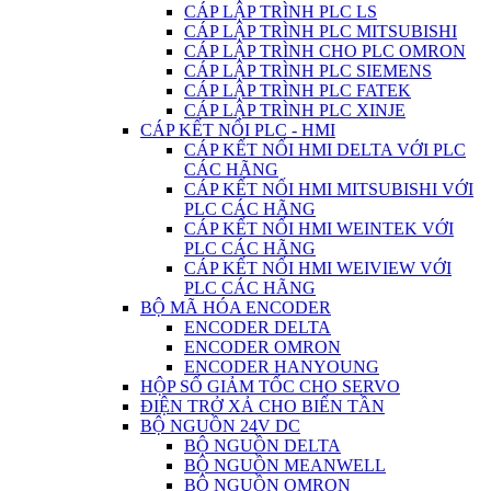
CÁP LẬP TRÌNH PLC LS
CÁP LẬP TRÌNH PLC MITSUBISHI
CÁP LẬP TRÌNH CHO PLC OMRON
CÁP LẬP TRÌNH PLC SIEMENS
CÁP LẬP TRÌNH PLC FATEK
CÁP LẬP TRÌNH PLC XINJE
CÁP KẾT NỐI PLC - HMI
CÁP KẾT NỐI HMI DELTA VỚI PLC
CÁC HÃNG
CÁP KẾT NỐI HMI MITSUBISHI VỚI
PLC CÁC HÃNG
CÁP KẾT NỐI HMI WEINTEK VỚI
PLC CÁC HÃNG
CÁP KẾT NỐI HMI WEIVIEW VỚI
PLC CÁC HÃNG
BỘ MÃ HÓA ENCODER
ENCODER DELTA
ENCODER OMRON
ENCODER HANYOUNG
HỘP SỐ GIẢM TỐC CHO SERVO
ĐIỆN TRỞ XẢ CHO BIẾN TẦN
BỘ NGUỒN 24V DC
BỘ NGUỒN DELTA
BỘ NGUỒN MEANWELL
BỘ NGUỒN OMRON