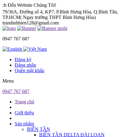
bstie Chúng Tôi!
79/36A, Đường số 4, KP7, P.Bình Hưng Hòa, Q.Bình Tân,
TP.HCM( Ngay trường THPT Bình Hưng Hòa)
trandinhhien128@gmail.com
0947 767 687
Đăng ký
Đăng nhập
Quên mật khẩu
Menu
0947 767 687
Trang chủ
Giới thiệu
Sản phẩm
BIẾN TẦN
BIẾN TẦN DELTA ĐÀI LOAN