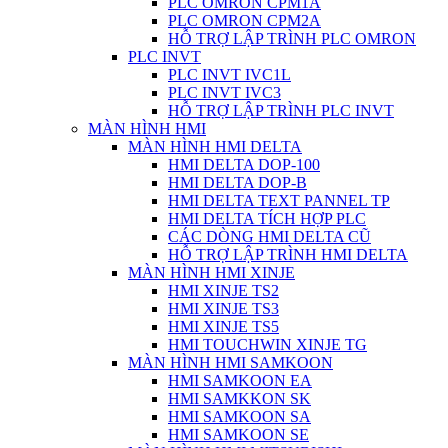
PLC OMRON CPM1A
PLC OMRON CPM2A
HỖ TRỢ LẬP TRÌNH PLC OMRON
PLC INVT
PLC INVT IVC1L
PLC INVT IVC3
HỖ TRỢ LẬP TRÌNH PLC INVT
MÀN HÌNH HMI
MÀN HÌNH HMI DELTA
HMI DELTA DOP-100
HMI DELTA DOP-B
HMI DELTA TEXT PANNEL TP
HMI DELTA TÍCH HỢP PLC
CÁC DÒNG HMI DELTA CŨ
HỖ TRỢ LẬP TRÌNH HMI DELTA
MÀN HÌNH HMI XINJE
HMI XINJE TS2
HMI XINJE TS3
HMI XINJE TS5
HMI TOUCHWIN XINJE TG
MÀN HÌNH HMI SAMKOON
HMI SAMKOON EA
HMI SAMKKON SK
HMI SAMKOON SA
HMI SAMKOON SE