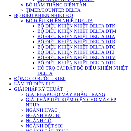
BỘ HÃM THẮNG BIẾN TẦN
TIMER/COUNTER DELTA
BỘ ĐIỀU KHIỂN NHIỆT ĐỘ
BỘ ĐIỀU KHIỂN NHIỆT DELTA
BỘ ĐIỀU KHIỂN NHIỆT DELTA DTK
BỘ ĐIỀU KHIỂN NHIỆT DELTA DTM
BỘ ĐIỀU KHIỂN NHIỆT DELTA DTA
BỘ ĐIỀU KHIỂN NHIỆT DELTA DTB
BỘ ĐIỀU KHIỂN NHIỆT DELTA DTC
BỘ ĐIỀU KHIỂN NHIỆT DELTA DT3
BỘ ĐIỀU KHIỂN NHIỆT DELTA DTV
BỘ ĐIỀU KHIỂN NHIỆT DELTA DTE
HỖ TRỢ CÀI ĐẶT BỘ ĐIỀU KHIỂN NHIỆT
DELTA
ĐỘNG CƠ BƯỚC - STEP
LÀM TỦ ĐIỆN PLC
GIẢI PHÁP KỸ THUẬT
GIẢI PHÁP CHO MÁY KHẨU TRANG
GIẢI PHÁP TIẾT KIỆM ĐIỆN CHO MÁY ÉP
NHỰA
NGÀNH HVAC
NGÀNH BAO BÌ
NGÀNH GỖ
NGÀNH DỆT SỢI