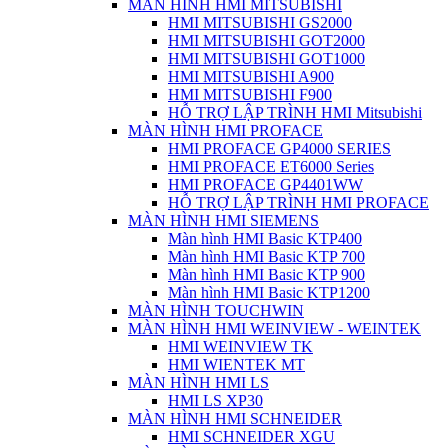
MÀN HÌNH HMI MITSUBISHI
HMI MITSUBISHI GS2000
HMI MITSUBISHI GOT2000
HMI MITSUBISHI GOT1000
HMI MITSUBISHI A900
HMI MITSUBISHI F900
HỖ TRỢ LẬP TRÌNH HMI Mitsubishi
MÀN HÌNH HMI PROFACE
HMI PROFACE GP4000 SERIES
HMI PROFACE ET6000 Series
HMI PROFACE GP4401WW
HỖ TRỢ LẬP TRÌNH HMI PROFACE
MÀN HÌNH HMI SIEMENS
Màn hình HMI Basic KTP400
Màn hình HMI Basic KTP 700
Màn hình HMI Basic KTP 900
Màn hình HMI Basic KTP1200
MÀN HÌNH TOUCHWIN
MÀN HÌNH HMI WEINVIEW - WEINTEK
HMI WEINVIEW TK
HMI WIENTEK MT
MÀN HÌNH HMI LS
HMI LS XP30
MÀN HÌNH HMI SCHNEIDER
HMI SCHNEIDER XGU