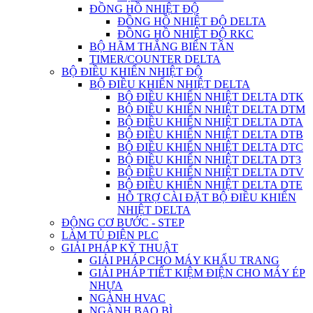
ĐỒNG HỒ NHIỆT ĐỘ
ĐỒNG HỒ NHIỆT ĐỘ DELTA
ĐỒNG HỒ NHIỆT ĐỘ RKC
BỘ HÃM THẮNG BIẾN TẦN
TIMER/COUNTER DELTA
BỘ ĐIỀU KHIỂN NHIỆT ĐỘ
BỘ ĐIỀU KHIỂN NHIỆT DELTA
BỘ ĐIỀU KHIỂN NHIỆT DELTA DTK
BỘ ĐIỀU KHIỂN NHIỆT DELTA DTM
BỘ ĐIỀU KHIỂN NHIỆT DELTA DTA
BỘ ĐIỀU KHIỂN NHIỆT DELTA DTB
BỘ ĐIỀU KHIỂN NHIỆT DELTA DTC
BỘ ĐIỀU KHIỂN NHIỆT DELTA DT3
BỘ ĐIỀU KHIỂN NHIỆT DELTA DTV
BỘ ĐIỀU KHIỂN NHIỆT DELTA DTE
HỖ TRỢ CÀI ĐẶT BỘ ĐIỀU KHIỂN
NHIỆT DELTA
ĐỘNG CƠ BƯỚC - STEP
LÀM TỦ ĐIỆN PLC
GIẢI PHÁP KỸ THUẬT
GIẢI PHÁP CHO MÁY KHẨU TRANG
GIẢI PHÁP TIẾT KIỆM ĐIỆN CHO MÁY ÉP
NHỰA
NGÀNH HVAC
NGÀNH BAO BÌ