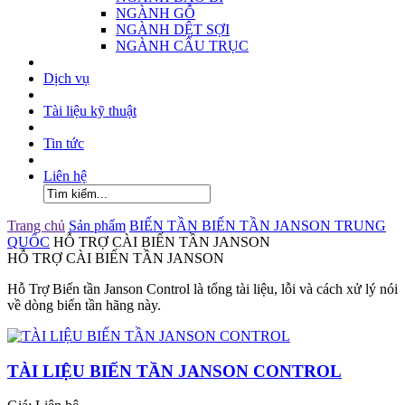
NGÀNH GỖ
NGÀNH DỆT SỢI
NGÀNH CẨU TRỤC
Dịch vụ
Tài liệu kỹ thuật
Tin tức
Liên hệ
Trang chủ
Sản phẩm
BIẾN TẦN
BIẾN TẦN JANSON TRUNG
QUỐC
HỖ TRỢ CÀI BIẾN TẦN JANSON
HỖ TRỢ CÀI BIẾN TẦN JANSON
Hỗ Trợ Biến tần Janson Control là tổng tài liệu, lỗi và cách xử lý nói
về dòng biến tần hãng này.
TÀI LIỆU BIẾN TẦN JANSON CONTROL