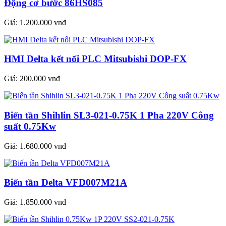
Động cơ bước 86HS085
Giá:
1.200.000 vnđ
HMI Delta kết nối PLC Mitsubishi DOP-FX
Giá:
200.000 vnđ
Biến tần Shihlin SL3-021-0.75K 1 Pha 220V Công
suất 0.75Kw
Giá:
1.680.000 vnđ
Biến tần Delta VFD007M21A
Giá:
1.850.000 vnđ