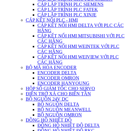
CÁP LẬP TRÌNH PLC SIEMENS
CÁP LẬP TRÌNH PLC FATEK
CÁP LẬP TRÌNH PLC XINJE
CÁP KẾT NỐI PLC - HMI
CÁP KẾT NỐI HMI DELTA VỚI PLC CÁC
HÃNG
CÁP KẾT NỐI HMI MITSUBISHI VỚI PLC
CÁC HÃNG
CÁP KẾT NỐI HMI WEINTEK VỚI PLC
CÁC HÃNG
CÁP KẾT NỐI HMI WEIVIEW VỚI PLC
CÁC HÃNG
BỘ MÃ HÓA ENCODER
ENCODER DELTA
ENCODER OMRON
ENCODER HANYOUNG
HỘP SỐ GIẢM TỐC CHO SERVO
ĐIỆN TRỞ XẢ CHO BIẾN TẦN
BỘ NGUỒN 24V DC
BỘ NGUỒN DELTA
BỘ NGUỒN MEANWELL
BỘ NGUỒN OMRON
ĐỒNG HỒ NHIỆT ĐỘ
ĐỒNG HỒ NHIỆT ĐỘ DELTA
ĐỒNG HỒ NHIỆT ĐỘ RKC