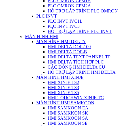
PLC OMRON CPM1A
PLC OMRON CPM2A
HỖ TRỢ LẬP TRÌNH PLC OMRON
PLC INVT
PLC INVT IVC1L
PLC INVT IVC3
HỖ TRỢ LẬP TRÌNH PLC INVT
MÀN HÌNH HMI
MÀN HÌNH HMI DELTA
HMI DELTA DOP-100
HMI DELTA DOP-B
HMI DELTA TEXT PANNEL TP
HMI DELTA TÍCH HỢP PLC
CÁC DÒNG HMI DELTA CŨ
HỖ TRỢ LẬP TRÌNH HMI DELTA
MÀN HÌNH HMI XINJE
HMI XINJE TS2
HMI XINJE TS3
HMI XINJE TS5
HMI TOUCHWIN XINJE TG
MÀN HÌNH HMI SAMKOON
HMI SAMKOON EA
HMI SAMKKON SK
HMI SAMKOON SA
HMI SAMKOON SE