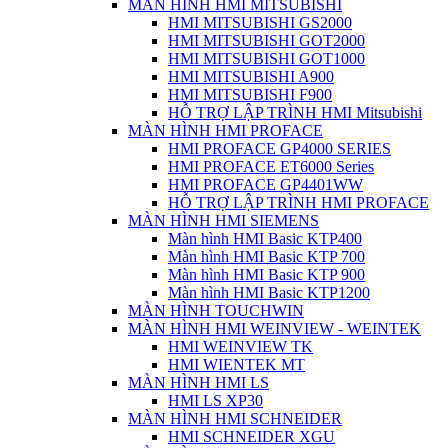
MÀN HÌNH HMI MITSUBISHI
HMI MITSUBISHI GS2000
HMI MITSUBISHI GOT2000
HMI MITSUBISHI GOT1000
HMI MITSUBISHI A900
HMI MITSUBISHI F900
HỖ TRỢ LẬP TRÌNH HMI Mitsubishi
MÀN HÌNH HMI PROFACE
HMI PROFACE GP4000 SERIES
HMI PROFACE ET6000 Series
HMI PROFACE GP4401WW
HỖ TRỢ LẬP TRÌNH HMI PROFACE
MÀN HÌNH HMI SIEMENS
Màn hình HMI Basic KTP400
Màn hình HMI Basic KTP 700
Màn hình HMI Basic KTP 900
Màn hình HMI Basic KTP1200
MÀN HÌNH TOUCHWIN
MÀN HÌNH HMI WEINVIEW - WEINTEK
HMI WEINVIEW TK
HMI WIENTEK MT
MÀN HÌNH HMI LS
HMI LS XP30
MÀN HÌNH HMI SCHNEIDER
HMI SCHNEIDER XGU