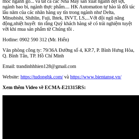
móc ngành gỗ... và tất cả các Nhà Máy sản xuất ngành dệt sợi,
ngành bao bì, ngành thực phẩm.... HK Automation tự hào là đối tác
lâu năm của các nhãn hàng uy tín trong ngành như Delta,
Mitsubishi, Shihlin, Fuji, Ihtek, INVT, LS,...Với đội ngũ năng
động,nhiệt huyết tin rằng Quý khách hàng sẽ có trải nghiệm tuyệt
vời khi mua sản phẩm từ Chúng tôi .
Hotline: 0902 590 312 (Mr. Hiến)
Văn phòng công ty: 79/36A Đường số 4, KP.7, P. Bình Hưng Hòa,
Q. Bình Tân, TP. Hồ Chí Minh
Email: trandinhhhien128@gmail.com
Website:
https://tudonghk.com/
và
https://www.bientansg.vn/
Xem thêm Video về ECMA-E21315RS: