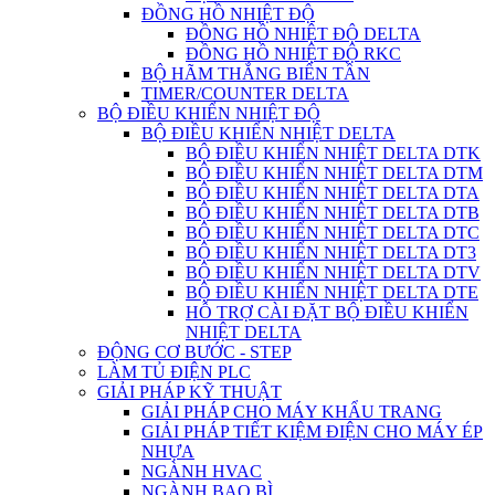
ĐỒNG HỒ NHIỆT ĐỘ
ĐỒNG HỒ NHIỆT ĐỘ DELTA
ĐỒNG HỒ NHIỆT ĐỘ RKC
BỘ HÃM THẮNG BIẾN TẦN
TIMER/COUNTER DELTA
BỘ ĐIỀU KHIỂN NHIỆT ĐỘ
BỘ ĐIỀU KHIỂN NHIỆT DELTA
BỘ ĐIỀU KHIỂN NHIỆT DELTA DTK
BỘ ĐIỀU KHIỂN NHIỆT DELTA DTM
BỘ ĐIỀU KHIỂN NHIỆT DELTA DTA
BỘ ĐIỀU KHIỂN NHIỆT DELTA DTB
BỘ ĐIỀU KHIỂN NHIỆT DELTA DTC
BỘ ĐIỀU KHIỂN NHIỆT DELTA DT3
BỘ ĐIỀU KHIỂN NHIỆT DELTA DTV
BỘ ĐIỀU KHIỂN NHIỆT DELTA DTE
HỖ TRỢ CÀI ĐẶT BỘ ĐIỀU KHIỂN
NHIỆT DELTA
ĐỘNG CƠ BƯỚC - STEP
LÀM TỦ ĐIỆN PLC
GIẢI PHÁP KỸ THUẬT
GIẢI PHÁP CHO MÁY KHẨU TRANG
GIẢI PHÁP TIẾT KIỆM ĐIỆN CHO MÁY ÉP
NHỰA
NGÀNH HVAC
NGÀNH BAO BÌ