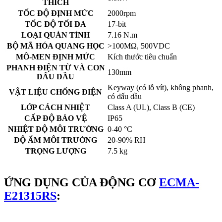
THÍCH
TỐC ĐỘ ĐỊNH MỨC
2000rpm
TỐC ĐỘ TỐI ĐA
17-bit
LOẠI QUÁN TÍNH
7.16 N.m
BỘ MÃ HÓA QUANG HỌC
>100MΩ, 500VDC
MÔ-MEN ĐỊNH MỨC
Kích thước tiêu chuẩn
PHANH ĐIỆN TỪ VÀ CON
130mm
DẤU DẦU
Keyway (có lỗ vít), không phanh,
VẬT LIỆU CHỐNG ĐIỆN
có dấu dầu
LỚP CÁCH NHIỆT
Class A (UL), Class B (CE)
CẤP ĐỘ BẢO VỆ
IP65
NHIỆT ĐỘ MÔI TRƯỜNG
0-40 °C
ĐỘ ẨM MÔI TRƯỜNG
20-90% RH
TRỌNG LƯỢNG
7.5 kg
ỨNG DỤNG CỦA ĐỘNG CƠ
ECMA-
E21315RS
: