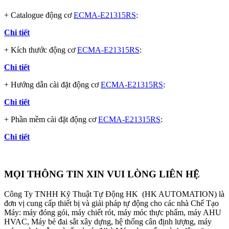
+ Catalogue động cơ
ECMA-E21315RS
:
Chi tiết
+ Kích thước động cơ
ECMA-E21315RS
:
Chi tiết
+ Hướng dẫn cài đặt động cơ
ECMA-E21315RS
:
Chi tiết
+ Phần mềm cài đặt động cơ
ECMA-E21315RS
:
Chi tiết
MỌI THÔNG TIN XIN VUI LÒNG LIÊN HỆ
Công Ty TNHH Kỹ Thuật Tự Động HK (HK AUTOMATION) là
đơn vị cung cấp thiết bị và giải pháp tự động cho các nhà Chế Tạo
Máy: máy đóng gói, máy chiết rót, máy móc thực phẩm, máy AHU
HVAC, Máy bẻ đai sắt xây dựng, hệ thống cân định lượng, máy