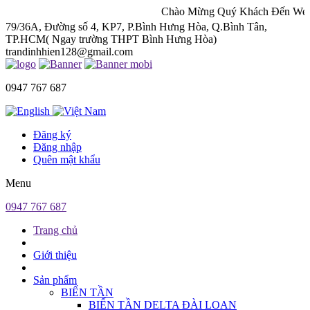
Chào Mừng Quý Khách Đến Webstie Chún
79/36A, Đường số 4, KP7, P.Bình Hưng Hòa, Q.Bình Tân,
TP.HCM( Ngay trường THPT Bình Hưng Hòa)
trandinhhien128@gmail.com
0947 767 687
Đăng ký
Đăng nhập
Quên mật khẩu
Menu
0947 767 687
Trang chủ
Giới thiệu
Sản phẩm
BIẾN TẦN
BIẾN TẦN DELTA ĐÀI LOAN