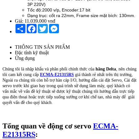
3P 220V)
,
Tốc độ:2000 v/p
Encoder:17 bit
Dạng trục: cốt ra 22mm,
Frame size mặt bích: 130mm.
Giá:
11.039.000 vnđ
Share
Facebook
Twitter
Messenger
THÔNG TIN SẢN PHẨM
Đặc tính kỹ thuật
Ứng dụng
Chúng tôi là nhập khẩu và phân phối chính thức của
hãng Delta
, nên chúng
tôi cam kết cung cấp
ECMA-E21315RS
giá thành rẻ nhất trên thị trường,
Ngoài ra chúng tôi còn hỗ trợ hàn cáp I/O, hướng dẫn cài đặt Servo, Cài đặt
servo trước khi giao hay trong quá trình sử dụng làm máy, quý khách có
vấn mắc về vấn đề kỹ thuật sẽ được kỹ thuật chúng tôi hướng dẫn trực tiếp
qua điện thoại hoặc trực tiếp xuống xưởng cơ khí chế tạo, nhà máy để giải
quyết vấn đề cho quý khách.
Tổng quan về động cơ servo
ECMA-
E21315RS
: