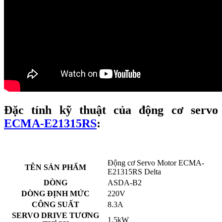
Đặc tính kỹ thuật của động cơ servo
ECMA-E21315RS
:
Động cơ Servo Motor ECMA-
TÊN SẢN PHẨM
E21315RS Delta
DÒNG
ASDA-B2
DÒNG ĐỊNH MỨC
220V
CÔNG SUẤT
8.3A
SERVO DRIVE TƯƠNG
1.5kW