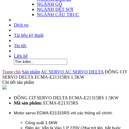
NGÀNH GỖ
NGÀNH DỆT SỢI
NGÀNH CẨU TRỤC
Dịch vụ
Tài liệu kỹ thuật
Tin tức
Liên hệ
Trang chủ
Sản phẩm
AC SERVO
AC SERVO DELTA
ĐỘNG CƠ
SERVO DELTA ECMA-E21315RS 1.5KW
Chi tiết sản phẩm
ĐỘNG CƠ SERVO DELTA ECMA-E21315RS 1.5KW
Mã sản phẩm:
ECMA-E21315RS
Motor servo ECMA-E21315RS với các thông số chính:
Công suất 1.5KW
Điện áp: Vẫn là Vào 1 P 220V (2Kw trở lên, bắt buộc