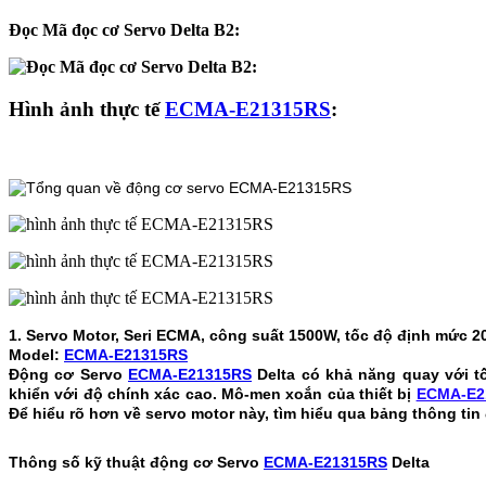
Đọc Mã đọc cơ Servo Delta B2:
Hình ảnh thực tế
ECMA-E21315RS
:
1. Servo Motor, Seri ECMA, công suất 1500W, tốc độ định mức 20
Model:
ECMA-E21315RS
Động cơ Servo
ECMA-E21315RS
Delta có khả năng quay với t
khiển với độ chính xác cao. Mô-men xoắn của thiết bị
ECMA-E2
Để hiểu rõ hơn về servo motor này, tìm hiểu qua bảng thông ti
Thông số kỹ thuật động cơ Servo
ECMA-E21315RS
Delta