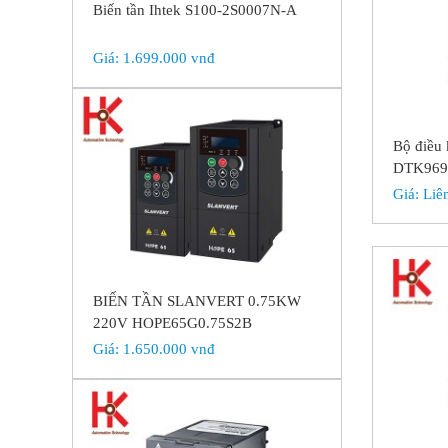
Biến tần Ihtek S100-2S0007N-A
Giá:
1.699.000 vnđ
Bộ điều 
DTK969
Giá:
Liê
BIẾN TẦN SLANVERT 0.75KW
220V HOPE65G0.75S2B
Giá:
1.650.000 vnđ