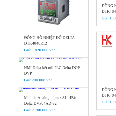
ĐỒNG H
DTK484
Giá:
100
ĐỒNG HỒ NHIỆT ĐỘ DELTA
DTK4848R12
Giá:
1.020.000 vnđ
HMI Delta kết nối PLC Delta DOP-
DVP
Giá:
200.000 vnđ
ĐỒNG H
DTK484
Module Analog input 4AI 14Bit
Giá:
100
Delta DVP04AD-S2
Giá:
2.700.000 vnđ