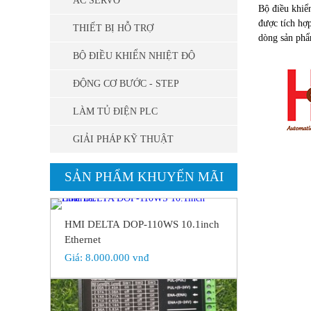
AC SERVO
Bộ điều khiể
được tích hợp
THIẾT BỊ HỖ TRỢ
dòng sản phẩ
BỘ ĐIỀU KHIỂN NHIỆT ĐỘ
ĐỘNG CƠ BƯỚC - STEP
LÀM TỦ ĐIỆN PLC
GIẢI PHÁP KỸ THUẬT
SẢN PHẨM KHUYẾN MÃI
HMI DELTA DOP-110WS 10.1inch
Ethernet
Giá:
8.000.000 vnđ