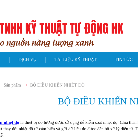
79/36A, Đường số 4, KP7, P.Bình Hưng Hòa, Q.Bình Tân
M
DỊCH VỤ
TÀI LIỆU KỸ THUẬT
TIN TỨC
Sản phẩm
BỘ ĐIỀU KHIỂN NHIỆT ĐỘ
BỘ ĐIỀU KHIỂN N
n nhiệt độ
là thiết bị đo lường được sử dụng để kiểm soát nhiệt độ. Chia thành 
ự thay đổi nhiệt độ từ cảm biến và gửi dữ liệu đo được đến bộ xử lý điện tử. T
hể.