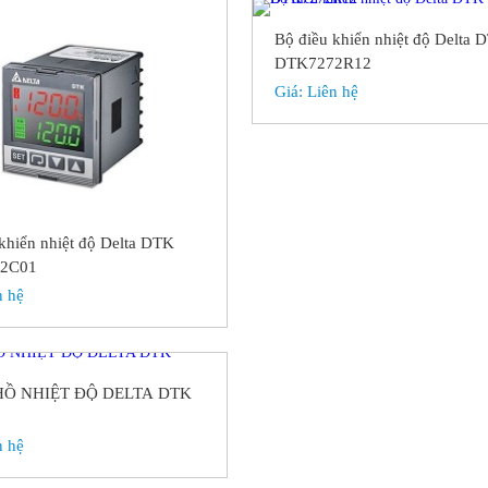
Bộ điều khiển nhiệt độ Delta 
DTK7272R12
Giá:
Liên hệ
khiển nhiệt độ Delta DTK
2C01
n hệ
Ồ NHIỆT ĐỘ DELTA DTK
n hệ