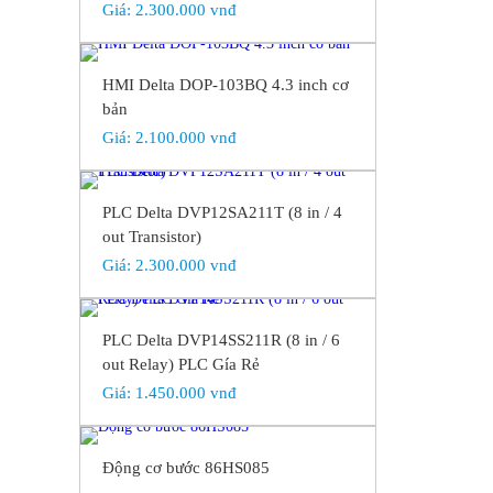
Giá:
2.300.000 vnđ
HMI Delta DOP-103BQ 4.3 inch cơ
bản
Giá:
2.100.000 vnđ
PLC Delta DVP12SA211T (8 in / 4
out Transistor)
Giá:
2.300.000 vnđ
PLC Delta DVP14SS211R (8 in / 6
out Relay) PLC Gía Rẻ
Giá:
1.450.000 vnđ
Động cơ bước 86HS085