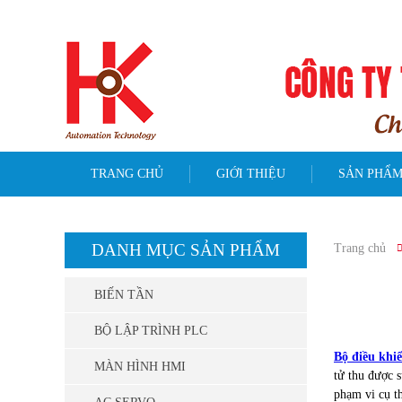
Chào Mừng Quý Khách Đến Webstie Chúng Tôi!
TRANG CHỦ
GIỚI THIỆU
SẢN PHẨ
DANH MỤC SẢN PHẨM
Trang chủ
BIẾN TẦN
BỘ LẬP TRÌNH PLC
Bộ điều khiể
MÀN HÌNH HMI
tử thu được s
phạm vi cụ t