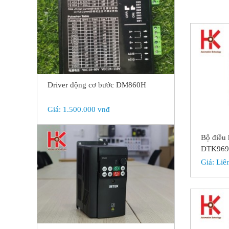
Driver động cơ bước DM860H
Giá:
1.500.000 vnđ
Bộ điều 
DTK969
Giá:
Liê