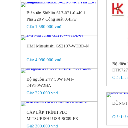
Biến tần Shihlin SL3-021-0.4K 1
Pha 220V Công suất 0.4Kw
Giá:
1.580.000 vnđ
HMI Mitsubishi GS2107-WTBD-N
Giá:
4.090.000 vnđ
Bộ điều 
DTK727
Giá:
Liê
Bộ nguồn 24V 50W PMT-
24V50W2BA
Giá:
220.000 vnđ
ĐỒNG H
CÁP LẬP TRÌNH PLC
Giá:
Liê
MITSUBISHI USB-SC09-FX
Giá:
300.000 vnđ