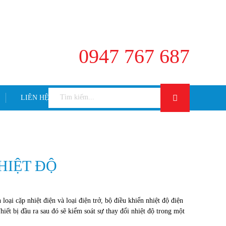
, TP.HCM( Ngay trường THPT Bình Hưng Hòa)
trandinhhien128@gmail.com
0947 767 687
LIÊN HỆ
HIỆT ĐỘ
loại cặp nhiệt điện và loại điện trở, bộ điều khiển nhiệt độ điện
hiết bị đầu ra sau đó sẽ kiểm soát sự thay đổi nhiệt độ trong một