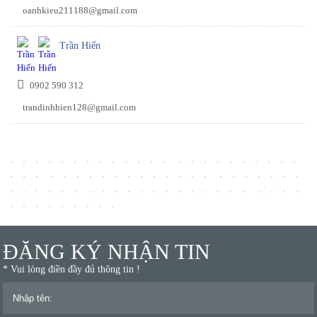
oanhkieu211188@gmail.com
Trần Hiến
0902 590 312
trandinhhien128@gmail.com
ĐĂNG KÝ NHẬN TIN
* Vui lòng điền đầy đủ thông tin !