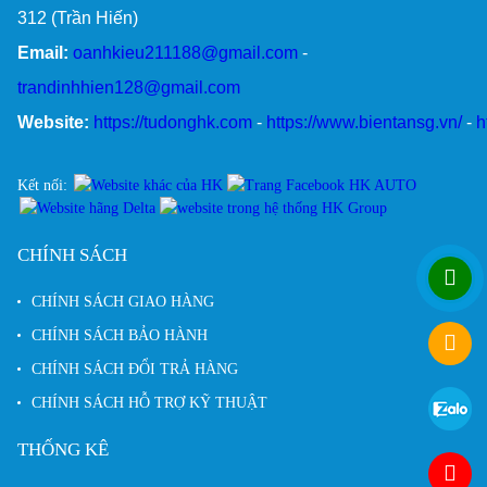
312 (Trần Hiến)
Email:
oanhkieu211188@gmail.com
-
trandinhhien128@gmail.com
Website:
https://tudonghk.com
-
https://www.bientansg.vn/
-
h
Kết nối:
CHÍNH SÁCH
CHÍNH SÁCH GIAO HÀNG
CHÍNH SÁCH BẢO HÀNH
CHÍNH SÁCH ĐỔI TRẢ HÀNG
CHÍNH SÁCH HỖ TRỢ KỸ THUẬT
THỐNG KÊ