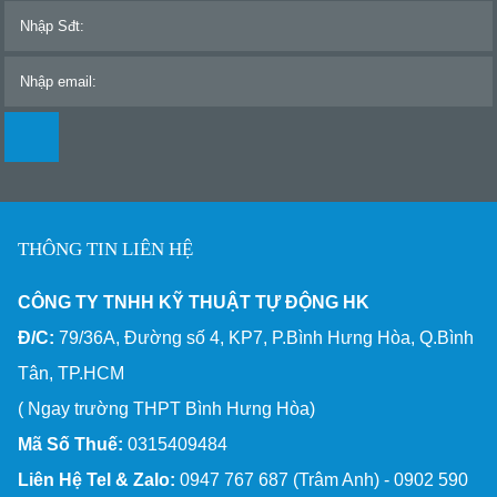
THÔNG TIN LIÊN HỆ
CÔNG TY TNHH KỸ THUẬT TỰ ĐỘNG HK
Đ/C:
79/36A, Đường số 4, KP7, P.Bình Hưng Hòa, Q.Bình
Tân, TP.HCM
( Ngay trường THPT Bình Hưng Hòa)
Mã Số Thuế:
0315409484
Liên Hệ Tel & Zalo:
0947 767 687 (Trâm Anh) - 0902 590